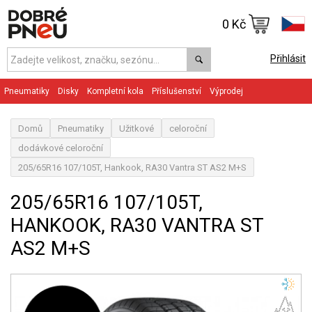
0 Kč
Přihlásit
Pneumatiky
Disky
Kompletní kola
Příslušenství
Výprodej
Domů
Pneumatiky
Užitkové
celoroční
dodávkové celoroční
205/65R16 107/105T, Hankook, RA30 Vantra ST AS2 M+S
205/65R16 107/105T,
HANKOOK, RA30 VANTRA ST
AS2 M+S