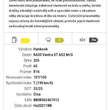
zimní nebo letní pneumatiku, ne však plnohodnotnou. Hustší
lamelování zlepšuje záběrové vlastnosti na ledu a sněhu, široké
drážky odvádějí rozbředlý sníh a speciální směs s obsahem
siliky zkracuje brzdnou dráhu na mokru. Celoroční pneumatiky
nejsou určeny do hornatějších oblastí, protože jejich vlastnosti
nedosahují kvalit zimní pneumatiky.
73
C
D
dB
Výrobce:
Hankook
Dezén:
RA30 Vantra ST AS2 M+S
Šířka:
205
Profil:
65
Průměr:
R16
Nosnostní index:
107/105
Rychlostní index:
T (190 km/h)
DOT:
33/25
Vyrobeno:
Čína
EAN:
8808563467412
Číslo zboží:
Ha2021188