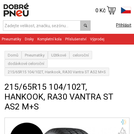
0 Kč
Přihlásit
Pneumatiky
Disky
Kompletní kola
Příslušenství
Výprodej
Domů
Pneumatiky
Užitkové
celoroční
dodávkové celoroční
215/65R15 104/102T, Hankook, RA30 Vantra ST AS2 M+S
215/65R15 104/102T,
HANKOOK, RA30 VANTRA ST
AS2 M+S