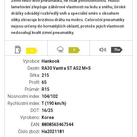
zimní nebo letní pneumatiku, ne však plnohodnotnou. Hustší
lamelování zlepšuje záběrové vlastnosti na ledu a sněhu, široké
drážky odvádějí rozbředlý sníh a speciální směs s obsahem
siliky zkracuje brzdnou dráhu na mokru. Celoroční pneumatiky
nejsou určeny do hornatějších oblastí, protože jejich vlastnosti
nedosahují kvalit zimní pneumatiky.
73
C
D
dB
Výrobce:
Hankook
Dezén:
RA30 Vantra ST AS2 M+S
Šířka:
215
Profil:
65
Průměr:
R15
Nosnostní index:
104/102
Rychlostní index:
T (190 km/h)
DOT:
16/25
Vyrobeno:
Korea
EAN:
8808563467344
Číslo zboží:
Ha2021181