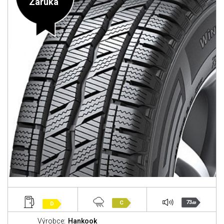
Záruka
73
C
D
dB
Výrobce:
Hankook