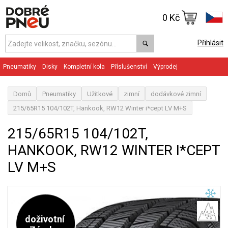
0 Kč
Přihlásit
Pneumatiky
Disky
Kompletní kola
Příslušenství
Výprodej
Domů
Pneumatiky
Užitkové
zimní
dodávkové zimní
215/65R15 104/102T, Hankook, RW12 Winter i*cept LV M+S
215/65R15 104/102T,
HANKOOK, RW12 WINTER I*CEPT
LV M+S
doživotní