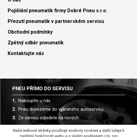
Pojištění pneumatik firmy Dobré Pneu s.r.o.
Přezutí pneumatik v partnerském servisu
Obchodní podmínky
Zpětný odběr pneumatik
Kontaktujte nás
PNEU PŘÍMO DO SERVISU
Nakoupíte u nás
Pneu dovezeme do vybraného autoservisu
Ze servisu odjedete na nových
Naše webové stránky používají soubory cookies a další údaje k
Spolupracujeme s více než 30 autoservisy
zajištění funkčnosti webu a s Vaším souhlasem i mj. pro