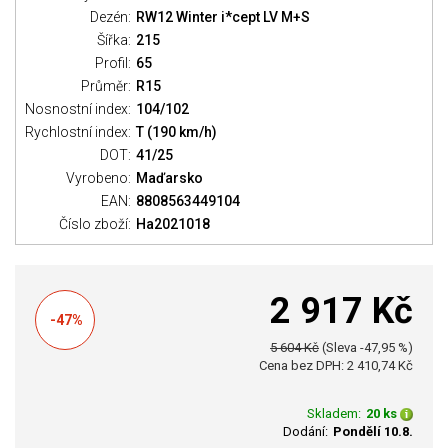
Dezén:
RW12 Winter i*cept LV M+S
Šířka:
215
Profil:
65
Průměr:
R15
Nosnostní index:
104/102
Rychlostní index:
T (190 km/h)
DOT:
41/25
Vyrobeno:
Maďarsko
EAN:
8808563449104
Číslo zboží:
Ha2021018
2 917 Kč
-47%
5 604 Kč
(Sleva -47,95 %)
Cena bez DPH: 2 410,74 Kč
Skladem:
20 ks
Dodání:
Pondělí 10.8.