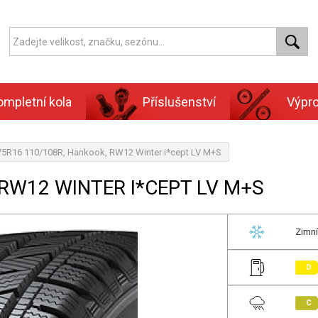
ompletní kola
Příslušenství
Výpr
75R16 110/108R, Hankook, RW12 Winter i*cept LV M+S
RW12 WINTER I*CEPT LV M+S
Zimní
D
C