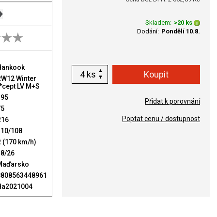
Skladem:
>20 ks
Dodání:
Pondělí 10.8.
Hankook
ks
RW12 Winter
*cept LV M+S
195
Přidat k porovnání
75
Poptat cenu / dostupnost
R16
110/108
 (170 km/h)
18/26
Maďarsko
8808563448961
Ha2021004