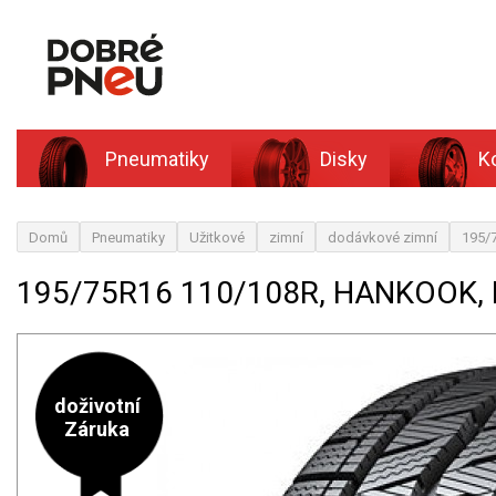
Pneumatiky
Disky
K
Domů
Pneumatiky
Užitkové
zimní
dodávkové zimní
195/
195/75R16 110/108R, HANKOOK, 
doživotní
Záruka