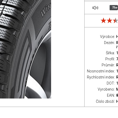
73
dB
Výrobce:
Dezén:
i
Šířka:
Profil:
Průměr:
Nosnostní index:
Rychlostní index:
R
DOT:
Vyrobeno:
EAN:
Číslo zboží: