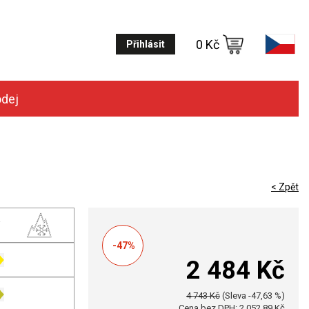
0 Kč
Přihlásit
odej
< Zpět
-47%
2 484 Kč
4 743 Kč
(Sleva -47,63 %)
Cena bez DPH: 2 052,89 Kč