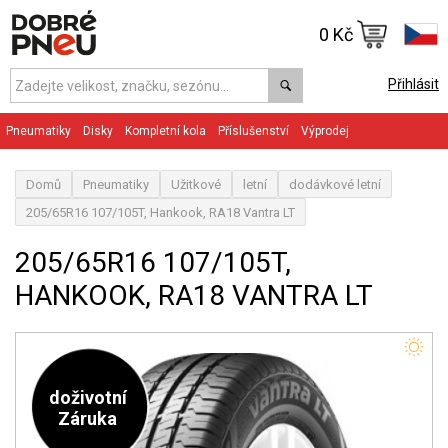
0 Kč
Přihlásit
Pneumatiky
Disky
Kompletní kola
Příslušenství
Výprodej
Domů
Pneumatiky
Užitkové
letní
dodávkové letní
205/65R16 107/105T, Hankook, RA18 Vantra LT
205/65R16 107/105T,
HANKOOK, RA18 VANTRA LT
doživotní
Záruka