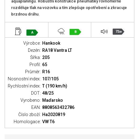
aquaplaningu. Robustní konstrukce pneumatiky rovnoměrně
rozděluje tlak na vozovku a tím zlepšuje opotřebení a zkracuje
brzdnou dráhu.
72
B
A
dB
Výrobce:
Hankook
Dezén:
RA18 Vantra LT
Šířka:
205
Profil:
65
Průměr:
R16
Nosnostní index:
107/105
Rychlostní index:
T (190 km/h)
DOT:
48/25
Vyrobeno:
Maďarsko
EAN:
8808563432786
Číslo zboží:
Ha2020819
Homologace:
VW T6