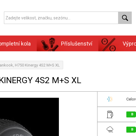
ompletní kola
Příslušenství
Výpr
ankook, H750 Kinergy 4S2 M+S XL
KINERGY 4S2 M+S XL
Celor
B
B