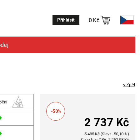
0 Kč
Přihlásit
odej
< Zpět
oční
-50%
2 737 Kč
5 485 Kč
(Sleva -50,10 %)
Cena bez DPH: 2 261,98 Kč