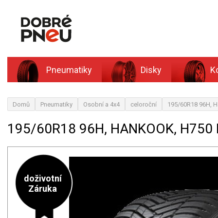
Pneumatiky
Disky
K
Domů
Pneumatiky
Osobní a 4x4
celoroční
195/60R18 96H, H
195/60R18 96H, HANKOOK, H750 
doživotní
Záruka