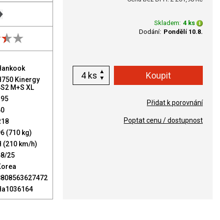
Skladem:
4 ks
Dodání:
Pondělí 10.8.
Hankook
ks
H750 Kinergy
4S2 M+S XL
195
Přidat k porovnání
60
Poptat cenu / dostupnost
R18
6 (710 kg)
 (210 km/h)
48/25
Korea
8808563627472
Ha1036164