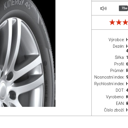
72
dB
Výrobce:
Dezén:
Šířka:
Profil:
Průměr:
Nosnostní index:
9
Rychlostní index:
H
DOT:
Vyrobeno:
EAN:
Číslo zboží: