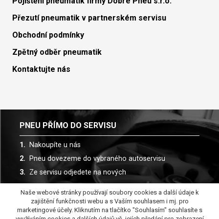
Pojištění pneumatik firmy Dobré Pneu s.r.o.
Přezutí pneumatik v partnerském servisu
Obchodní podmínky
Zpětný odběr pneumatik
Kontaktujte nás
PNEU PŘÍMO DO SERVISU
Nakoupíte u nás
Pneu dovezeme do vybraného autoservisu
Ze servisu odjedete na nových
Naše webové stránky používají soubory cookies a další údaje k
Spolupracujeme s více než 30 autoservisy
zajištění funkčnosti webu a s Vaším souhlasem i mj. pro
marketingové účely. Kliknutím na tlačítko "Souhlasím" souhlasíte s
využíváním cookies a dalších údajů vč. jejích předání pro zobrazení