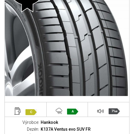
71
A
C
dB
Výrobce:
Hankook
Dezén:
K137A Ventus evo SUV FR