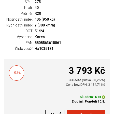
Šířka:
275
Profil:
40
Průměr:
R20
Nosnostní index:
106 (950 kg)
Rychlostní index:
Y (300 km/h)
DOT:
51/24
Vyrobeno:
Korea
EAN:
8808563615561
Číslo zboží:
Ha1035181
3 793 Kč
-53%
8 115 Kč
(Sleva -53,26 %)
Cena bez DPH: 3 134,71 Kč
Skladem:
6 ks
Dodání:
Pondělí 10.8.