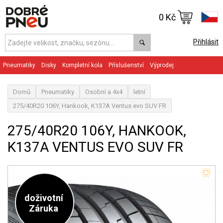
0 Kč
Přihlásit
Pneumatiky
Disky
Kompletní kola
Příslušenství
Výprodej
Domů
Pneumatiky
Osobní a 4x4
letní
275/40R20 106Y, Hankook, K137A Ventus evo SUV FR
275/40R20 106Y, HANKOOK,
K137A VENTUS EVO SUV FR
doživotní
Záruka