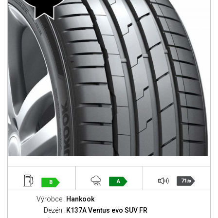
71
A
B
dB
Výrobce:
Hankook
Dezén:
K137A Ventus evo SUV FR