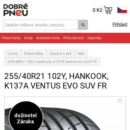
0 Kč
Přihlásit
Pneumatiky
Disky
Kompletní kola
Příslušenství
Výprodej
Domů
Pneumatiky
Osobní a 4x4
letní
255/40R21 102Y, Hankook, K137A Ventus evo SUV FR
255/40R21 102Y, HANKOOK,
K137A VENTUS EVO SUV FR
doživotní
Záruka