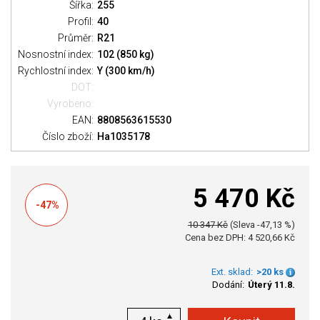
Šířka:
255
Profil:
40
Průměr:
R21
Nosnostní index:
102 (850 kg)
Rychlostní index:
Y (300 km/h)
DOT:
Vyrobeno:
EAN:
8808563615530
Číslo zboží:
Ha1035178
5 470 Kč
-47%
10 347 Kč
(Sleva -47,13 %)
Cena bez DPH: 4 520,66 Kč
Ext. sklad:
>20 ks
Dodání:
Úterý 11.8.