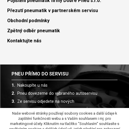
Pojištění pneumatik firmy Dobré Pneu s.r.o.
Přezutí pneumatik v partnerském servisu
Obchodní podmínky
Zpětný odběr pneumatik
Kontaktujte nás
PNEU PŘÍMO DO SERVISU
Nakoupíte u nás
Pneu dovezeme do vybraného autoservisu
Ze servisu odjedete na nových
Naše webové stránky používají soubory cookies a další údaje k
Spolupracujeme s více než 30 autoservisy
zajištění funkčnosti webu a s Vaším souhlasem i mj. pro
marketingové účely. Kliknutím na tlačítko "Souhlasím" souhlasíte s
využíváním cookies a dalších údajů vč. jejích předání pro zobrazení