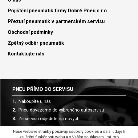
Pojištění pneumatik firmy Dobré Pneu s.r.o.
Přezutí pneumatik v partnerském servisu
Obchodní podmínky
Zpětný odběr pneumatik
Kontaktujte nás
PNEU PŘÍMO DO SERVISU
Nakoupíte u nás
Pneu dovezeme do vybraného autoservisu
Ze servisu odjedete na nových
Naše webové stránky používají soubory cookies a další údaje k
Spolupracujeme s více než 30 autoservisy
zajištění funkčnosti webu a s Vaším souhlasem i mj. pro