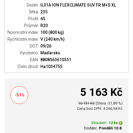
Dezén:
IL01A ION FLEXCLIMATE SUV FR M+S XL
Šířka:
235
Profil:
45
Průměr:
R20
Nosnostní index:
100 (800 kg)
Rychlostní index:
V (240 km/h)
DOT:
09/26
Vyrobeno:
Maďarsko
EAN:
8808563610351
Číslo zboží:
Ha1034755
5 163 Kč
-51%
10 731 Kč
(Sleva -51,89 %)
Cena bez DPH: 4 266,94 Kč
Skladem:
12 ks
Dodání:
Pondělí 10.8.