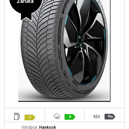
Záruka
70
B
C
dB
Výrobce:
Hankook