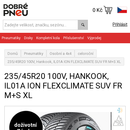
0 Kč
Přihlásit
Pneumatiky
Disky
Kompletní kola
Příslušenství
Výprodej
Domů
Pneumatiky
Osobní a 4x4
celoroční
235/45R20 100V, Hankook, IL01A ION FLEXCLIMATE SUV FR M+S XL
235/45R20 100V, HANKOOK,
IL01A ION FLEXCLIMATE SUV FR
M+S XL
doživotní