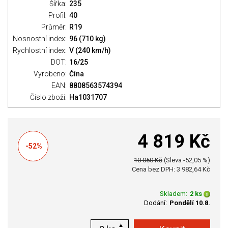
Šířka:
235
Profil:
40
Průměr:
R19
Nosnostní index:
96 (710 kg)
Rychlostní index:
V (240 km/h)
DOT:
16/25
Vyrobeno:
Čína
EAN:
8808563574394
Číslo zboží:
Ha1031707
4 819 Kč
-52%
10 050 Kč
(Sleva -52,05 %)
Cena bez DPH: 3 982,64 Kč
Skladem:
2 ks
Dodání:
Pondělí 10.8.