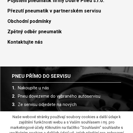
Pojištění pneumatik firmy Dobré Pneu s.r.o.
Přezutí pneumatik v partnerském servisu
Obchodní podmínky
Zpětný odběr pneumatik
Kontaktujte nás
PNEU PŘÍMO DO SERVISU
Nakoupíte u nás
Pneu dovezeme do vybraného autoservisu
Ze servisu odjedete na nových
Naše webové stránky používají soubory cookies a další údaje k
Spolupracujeme s více než 30 autoservisy
zajištění funkčnosti webu a s Vaším souhlasem i mj. pro
marketingové účely. Kliknutím na tlačítko "Souhlasím" souhlasíte s
využíváním cookies a dalších údajů vč. jejích předání pro zobrazení