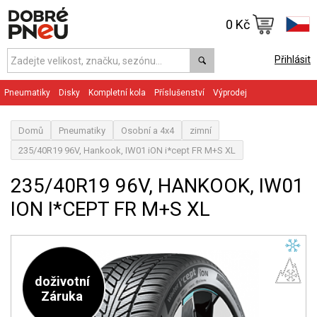
0 Kč
Přihlásit
Pneumatiky
Disky
Kompletní kola
Příslušenství
Výprodej
Domů
Pneumatiky
Osobní a 4x4
zimní
235/40R19 96V, Hankook, IW01 iON i*cept FR M+S XL
235/40R19 96V, HANKOOK, IW01
ION I*CEPT FR M+S XL
doživotní
Záruka