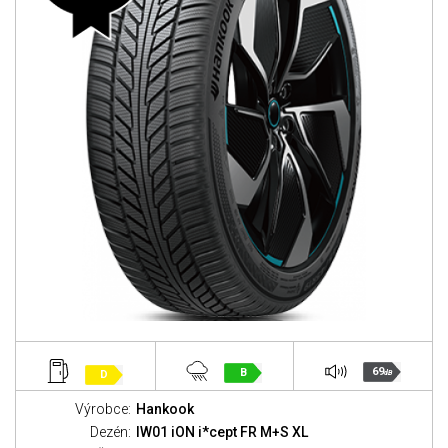
69
B
D
dB
Výrobce:
Hankook
Dezén:
IW01 iON i*cept FR M+S XL