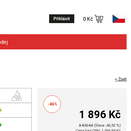
0 Kč
Přihlásit
odej
< Zpět
-46%
1 896 Kč
3 572 Kč
(Sleva -46,92 %)
Cena bez DPH: 1 566,94 Kč