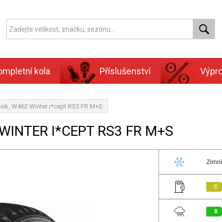
ompletní kola
Příslušenství
Výpr
ok, W462 Winter i*cept RS3 FR M+S
WINTER I*CEPT RS3 FR M+S
Zimní
C
B