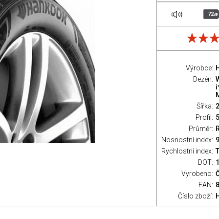
72
dB
Výrobce:
Dezén:
i
Šířka:
Profil:
Průměr:
Nosnostní index:
9
Rychlostní index:
T
DOT:
Vyrobeno:
EAN:
Číslo zboží: