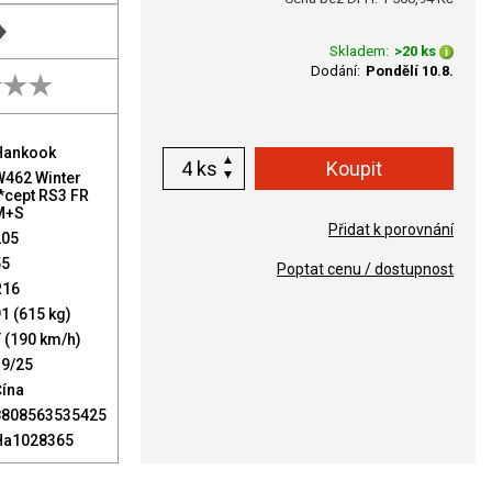
Skladem:
>20 ks
Dodání:
Pondělí 10.8.
Hankook
ks
W462 Winter
*cept RS3 FR
M+S
Přidat k porovnání
205
55
Poptat cenu / dostupnost
R16
1 (615 kg)
 (190 km/h)
19/25
Čína
8808563535425
Ha1028365