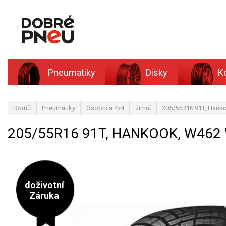
Pneumatiky
Disky
K
Domů
Pneumatiky
Osobní a 4x4
zimní
205/55R16 91T, Hanko
205/55R16 91T, HANKOOK, W462 
doživotní
Záruka