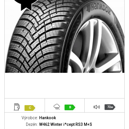
72
B
C
dB
Výrobce:
Hankook
Dezén:
W462 Winter i*cept RS3 M+S