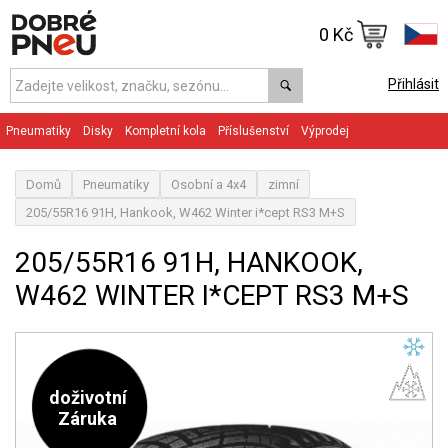
0 Kč
Přihlásit
Pneumatiky
Disky
Kompletní kola
Příslušenství
Výprodej
Domů
Pneumatiky
Osobní a 4x4
zimní
205/55R16 91H, Hankook, W462 Winter i*cept RS3 M+S
205/55R16 91H, HANKOOK,
W462 WINTER I*CEPT RS3 M+S
doživotní
Záruka