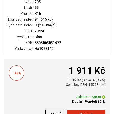
Šířka:
205
Profil:
55
Průměr:
R16
Nosnostní index:
91 (615 kg)
Rychlostní index:
H (210 km/h)
DOT:
28/24
Vyrobeno:
Čína
EAN:
8808563531472
Číslo zboží:
Ha1028140
1 911 Kč
-46%
3 602 Kč
(Sleva -46,95 %)
Cena bez DPH: 1 579,34 Kč
Skladem:
>20 ks
Dodání:
Pondělí 10.8.