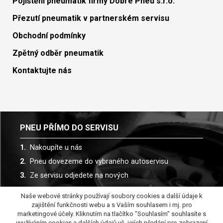
Pojištění pneumatik firmy Dobré Pneu s.r.o.
Přezutí pneumatik v partnerském servisu
Obchodní podmínky
Zpětný odběr pneumatik
Kontaktujte nás
PNEU PŘÍMO DO SERVISU
Nakoupíte u nás
Pneu dovezeme do vybraného autoservisu
Ze servisu odjedete na nových
Naše webové stránky používají soubory cookies a další údaje k
Spolupracujeme s více než 30 autoservisy
zajištění funkčnosti webu a s Vaším souhlasem i mj. pro
marketingové účely. Kliknutím na tlačítko "Souhlasím" souhlasíte s
využíváním cookies a dalších údajů vč. jejích předání pro zobrazení