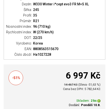
Dezén:
W330 Winter i*cept evo3 FR M+S XL
Šířka:
245
Profil:
35
Průměr:
R21
Nosnostní index:
96 (710 kg)
Rychlostní index:
W (270 km/h)
DOT:
22/25
Vyrobeno:
Korea
EAN:
8808563515670
Číslo zboží:
Ha1027228
6 997 Kč
-51%
14 467 Kč
(Sleva -51,63 %)
Cena bez DPH: 5 782,64 Kč
Skladem:
2 ks
Dodání:
Pondělí 10.8.