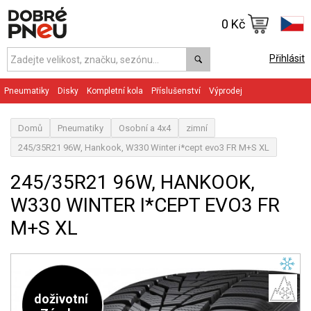
0 Kč
Přihlásit
Pneumatiky
Disky
Kompletní kola
Příslušenství
Výprodej
Domů
Pneumatiky
Osobní a 4x4
zimní
245/35R21 96W, Hankook, W330 Winter i*cept evo3 FR M+S XL
245/35R21 96W, HANKOOK,
W330 WINTER I*CEPT EVO3 FR
M+S XL
doživotní