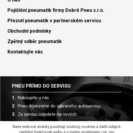
Pojištění pneumatik firmy Dobré Pneu s.r.o.
Přezutí pneumatik v partnerském servisu
Obchodní podmínky
Zpětný odběr pneumatik
Kontaktujte nás
PNEU PŘÍMO DO SERVISU
Nakoupíte u nás
Pneu dovezeme do vybraného autoservisu
Ze servisu odjedete na nových
Naše webové stránky používají soubory cookies a další údaje k
Spolupracujeme s více než 30 autoservisy
zajištění funkčnosti webu a s Vaším souhlasem i mj. pro