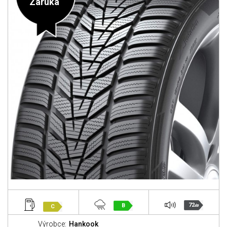
Záruka
72
B
C
dB
Výrobce:
Hankook