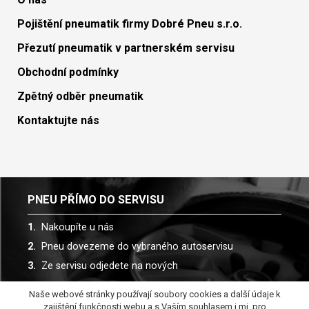
Pojištění pneumatik firmy Dobré Pneu s.r.o.
Přezutí pneumatik v partnerském servisu
Obchodní podmínky
Zpětný odběr pneumatik
Kontaktujte nás
PNEU PŘÍMO DO SERVISU
Nakoupíte u nás
Pneu dovezeme do vybraného autoservisu
Ze servisu odjedete na nových
Naše webové stránky používají soubory cookies a další údaje k
Spolupracujeme s více než 30 autoservisy
zajištění funkčnosti webu a s Vaším souhlasem i mj. pro