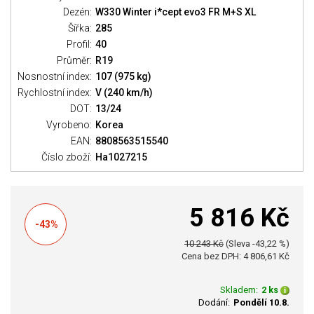
Dezén:
W330 Winter i*cept evo3 FR M+S XL
Šířka:
285
Profil:
40
Průměr:
R19
Nosnostní index:
107 (975 kg)
Rychlostní index:
V (240 km/h)
DOT:
13/24
Vyrobeno:
Korea
EAN:
8808563515540
Číslo zboží:
Ha1027215
5 816 Kč
-43%
10 243 Kč
(Sleva -43,22 %)
Cena bez DPH: 4 806,61 Kč
Skladem:
2 ks
Dodání:
Pondělí 10.8.