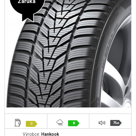
Záruka
75
B
C
dB
Výrobce:
Hankook