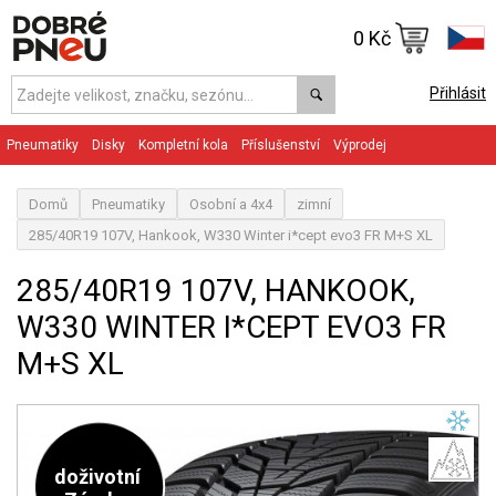
0 Kč
Přihlásit
Pneumatiky
Disky
Kompletní kola
Příslušenství
Výprodej
Domů
Pneumatiky
Osobní a 4x4
zimní
285/40R19 107V, Hankook, W330 Winter i*cept evo3 FR M+S XL
285/40R19 107V, HANKOOK,
W330 WINTER I*CEPT EVO3 FR
M+S XL
doživotní