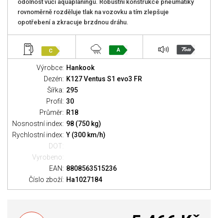
odolnost vůči aquaplaningu. Robustní konstrukce pneumatiky
rovnoměrně rozděluje tlak na vozovku a tím zlepšuje
opotřebení a zkracuje brzdnou dráhu.
75
A
C
dB
Výrobce:
Hankook
Dezén:
K127 Ventus S1 evo3 FR
Šířka:
295
Profil:
30
Průměr:
R18
Nosnostní index:
98 (750 kg)
Rychlostní index:
Y (300 km/h)
DOT:
Vyrobeno:
EAN:
8808563515236
Číslo zboží:
Ha1027184