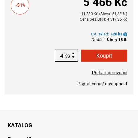
5 466 Kč
-51%
11 230 Kč
(Sleva -51,33 %)
Cena bez DPH: 4 517,36 Kč
Ext. sklad:
>20 ks
Dodání:
Úterý 18.8.
ks
Přidat k porovnání
Poptat cenu / dostupnost
KATALOG