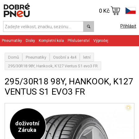
0 Kč
Přihlásit
Pneumatiky
Disky
Kompletní kola
Příslušenství
Výprodej
Domů
Pneumatiky
Osobní a 4x4
letní
295/30R18 98Y, Hankook, K127 Ventus S1 evo3 FR
295/30R18 98Y, HANKOOK, K127
VENTUS S1 EVO3 FR
doživotní
Záruka