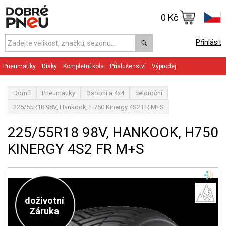
0 Kč
Přihlásit
Pneumatiky
Disky
Kompletní kola
Příslušenství
Výprodej
Domů
Pneumatiky
Osobní a 4x4
celoroční
225/55R18 98V, Hankook, H750 Kinergy 4S2 FR M+S
225/55R18 98V, HANKOOK, H750
KINERGY 4S2 FR M+S
doživotní
Záruka