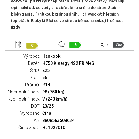
vozovce i při nízkých teplotách. Extra široké drážky umožňují
optimální odvod vody a rozbředlého sněhu do stran. Stabilní
bloky zajišťují krátkou brzdnou dráhu i při vysokých letních
teplotách. Bloky křížící se ve středu běhounu snižují hlučnost
jízdy.
72
B
C
dB
Výrobce:
Hankook
Dezén:
H750 Kinergy 4S2 FR M+S
Šířka:
225
Profil:
55
Průměr:
R18
Nosnostní index:
98 (750 kg)
Rychlostní index:
V (240 km/h)
DOT:
23/25
Vyrobeno:
Čína
EAN:
8808563508634
Číslo zboží:
Ha1027010