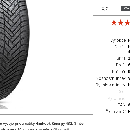
72
dB
Výrobce:
Dezén:
Šířka:
Profil:
Průměr:
Nosnostní index:
9
Rychlostní index:
H
DOT:
Vyrobeno:
EAN:
Číslo zboží:
ěr vývoje pneumatiky Hankook Kinergy 4S2. Směs,
ovin a umožňuje vysokou míru přilnavosti