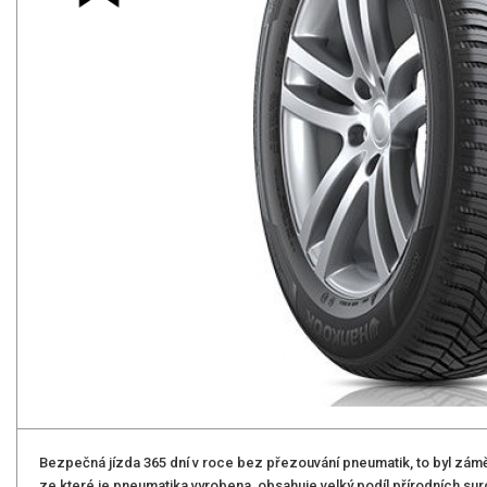
Bezpečná jízda 365 dní v roce bez přezouvání pneumatik, to byl zám
ze které je pneumatika vyrobena, obsahuje velký podíl přírodních sur