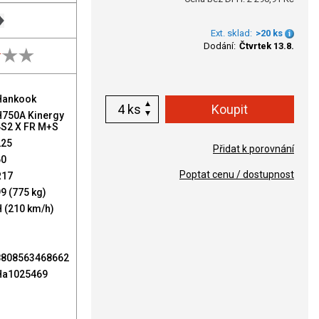
Ext. sklad:
>20 ks
Dodání:
Čtvrtek 13.8.
Hankook
ks
H750A Kinergy
4S2 X FR M+S
225
Přidat k porovnání
60
Poptat cenu / dostupnost
R17
9 (775 kg)
 (210 km/h)
8808563468662
Ha1025469