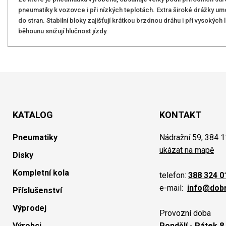
pneumatiky k vozovce i při nízkých teplotách. Extra široké drážky u
do stran. Stabilní bloky zajišťují krátkou brzdnou dráhu i při vysokých 
běhounu snižují hlučnost jízdy.
KATALOG
KONTAKT
Pneumatiky
Nádražní 59, 384 1
ukázat na mapě
Disky
Kompletní kola
telefon:
388 324 0
e-mail:
info@dob
Příslušenství
Výprodej
Provozní doba
Výrobci
Pondělí - Pátek 8.