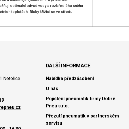
možňují optimální odvod vody a rozbředlého sněhu
letních teplotách. Bloky křížící se ve středu
DALŠÍ INFORMACE
1 Netolice
Nabídka předzásobení
O nás
Pojištění pneumatik firmy Dobré
19
Pneu s.r.o.
repneu.cz
Přezutí pneumatik v partnerském
servisu
00 - 16.30