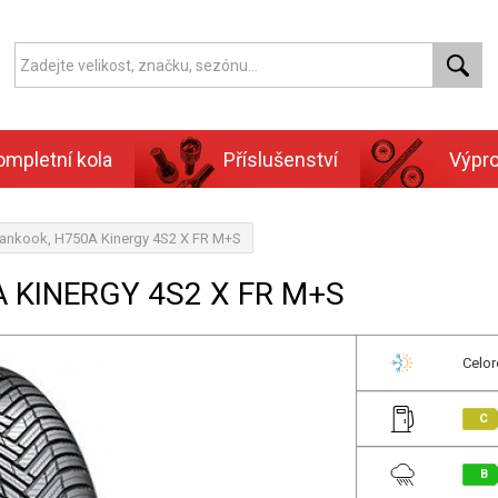
ompletní kola
Příslušenství
Výpr
ankook, H750A Kinergy 4S2 X FR M+S
 KINERGY 4S2 X FR M+S
Celor
C
B