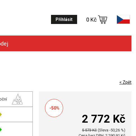
0 Kč
Přihlásit
odej
< Zpět
oční
-50%
2 772 Kč
5 573 Kč
(Sleva -50,26 %)
Cena bez DPH: 2 290,91 Kč