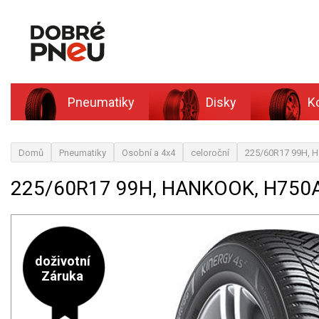
Pneumatiky
Disky
K
Domů
Pneumatiky
Osobní a 4x4
celoroční
225/60R17 99H, H
225/60R17 99H, HANKOOK, H750A
doživotní
Záruka