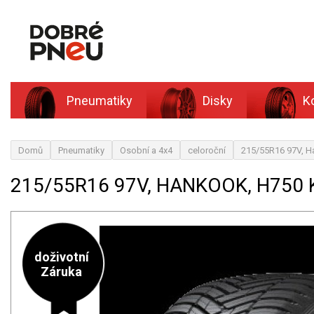
Pneumatiky
Disky
K
Domů
Pneumatiky
Osobní a 4x4
celoroční
215/55R16 97V, H
215/55R16 97V, HANKOOK, H750 
doživotní
Záruka