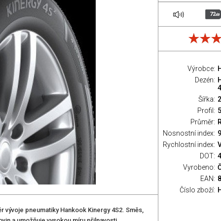
72
dB
Výrobce:
Dezén:
Šířka:
Profil:
Průměr:
Nosnostní index:
9
Rychlostní index:
V
DOT:
Vyrobeno:
EAN:
Číslo zboží:
ěr vývoje pneumatiky Hankook Kinergy 4S2. Směs,
ovin a umožňuje vysokou míru přilnavosti