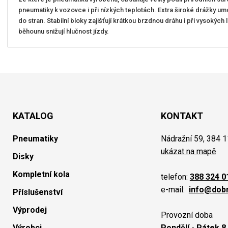
pneumatiky k vozovce i při nízkých teplotách. Extra široké drážky u
do stran. Stabilní bloky zajišťují krátkou brzdnou dráhu i při vysokých 
běhounu snižují hlučnost jízdy.
KATALOG
KONTAKT
Pneumatiky
Nádražní 59, 384 1
ukázat na mapě
Disky
Kompletní kola
telefon:
388 324 0
e-mail:
info@dob
Příslušenství
Výprodej
Provozní doba
Výrobci
Pondělí - Pátek 8.