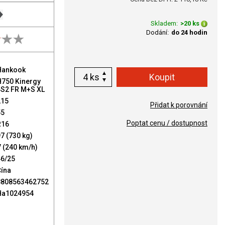
Skladem:
>20 ks
Dodání:
do 24 hodin
Hankook
ks
H750 Kinergy
4S2 FR M+S XL
215
Přidat k porovnání
55
Poptat cenu / dostupnost
R16
7 (730 kg)
 (240 km/h)
46/25
Čína
8808563462752
Ha1024954