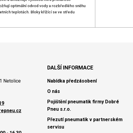
možňují optimální odvod vody a rozbředlého sněhu
letních teplotách. Bloky křížící se ve středu
DALŠÍ INFORMACE
1 Netolice
Nabídka předzásobení
O nás
Pojištění pneumatik firmy Dobré
19
Pneu s.r.o.
repneu.cz
Přezutí pneumatik v partnerském
servisu
00 - 16.30