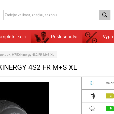
ompletní kola
Příslušenství
Výpr
ankook, H750 Kinergy 4S2 FR M+S XL
KINERGY 4S2 FR M+S XL
Celor
C
B