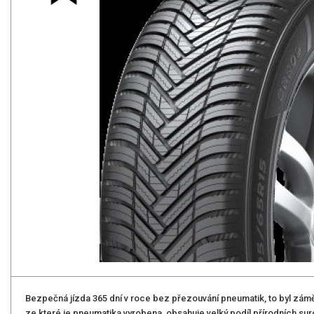
Bezpečná jízda 365 dní v roce bez přezouvání pneumatik, to byl zám
ze které je pneumatika vyrobena, obsahuje velký podíl přírodních sur