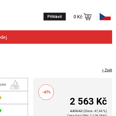
0 Kč
Přihlásit
odej
< Zpět
oční
-47%
2 563 Kč
4 876 Kč
(Sleva -47,44 %)
Cena bez DPH: 2 118,18 Kč