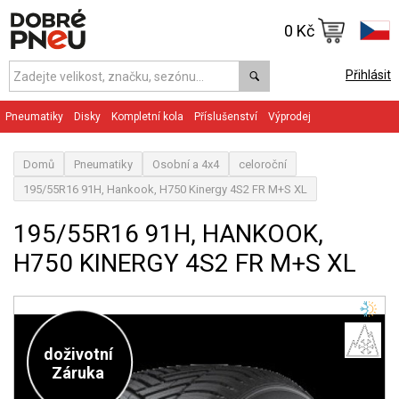
0 Kč
Přihlásit
Pneumatiky
Disky
Kompletní kola
Příslušenství
Výprodej
Domů
Pneumatiky
Osobní a 4x4
celoroční
195/55R16 91H, Hankook, H750 Kinergy 4S2 FR M+S XL
195/55R16 91H, HANKOOK,
H750 KINERGY 4S2 FR M+S XL
doživotní
Záruka