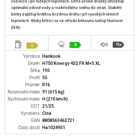
vozovce i při nízkých teplotách. Extra široké drážky umožňují
optimální odvod vody a rozbředlého sněhu do stran. Stabilní
bloky zajišťují krátkou brzdnou dráhu i při vysokých letních
teplotách. Bloky křížící se ve středu běhounu snižují hlučnost
jízdy.
72
B
C
dB
Výrobce:
Hankook
Dezén:
H750 Kinergy 4S2 FR M+S XL
Šířka:
195
Profil:
55
Průměr:
R16
Nosnostní index:
91 (615 kg)
Rychlostní index:
H (210 km/h)
DOT:
21/25
Vyrobeno:
Čína
EAN:
8808563462721
Číslo zboží:
Ha1024951