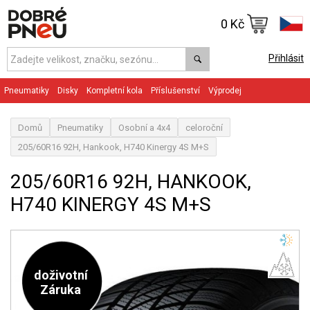
0 Kč
Přihlásit
Pneumatiky
Disky
Kompletní kola
Příslušenství
Výprodej
Domů
Pneumatiky
Osobní a 4x4
celoroční
205/60R16 92H, Hankook, H740 Kinergy 4S M+S
205/60R16 92H, HANKOOK,
H740 KINERGY 4S M+S
doživotní
Záruka