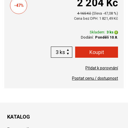
2 204 Kč
-47%
4 165 Kč
(Sleva -47,08 %)
Cena bez DPH: 1 821,49 Kč
Skladem:
3 ks
Dodání:
Pondělí 10.8.
ks
Přidat k porovnání
Poptat cenu / dostupnost
KATALOG