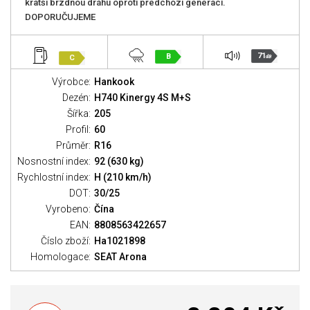
kratší brzdnou dráhu oproti předchozí generaci.
DOPORUČUJEME
71
B
C
dB
Výrobce:
Hankook
Dezén:
H740 Kinergy 4S M+S
Šířka:
205
Profil:
60
Průměr:
R16
Nosnostní index:
92 (630 kg)
Rychlostní index:
H (210 km/h)
DOT:
30/25
Vyrobeno:
Čína
EAN:
8808563422657
Číslo zboží:
Ha1021898
Homologace:
SEAT Arona