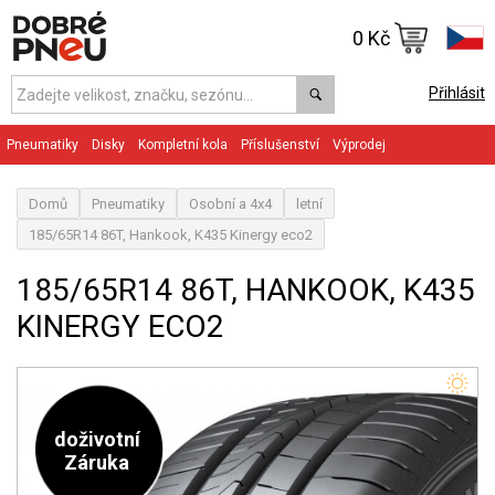
0 Kč
Přihlásit
Pneumatiky
Disky
Kompletní kola
Příslušenství
Výprodej
Domů
Pneumatiky
Osobní a 4x4
letní
185/65R14 86T, Hankook, K435 Kinergy eco2
185/65R14 86T, HANKOOK, K435
KINERGY ECO2
doživotní
Záruka