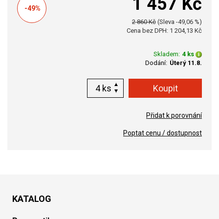
1 457 Kč
-49%
2 860 Kč
(Sleva -49,06 %)
Cena bez DPH: 1 204,13 Kč
Skladem:
4 ks
Dodání:
Úterý 11.8.
ks
Přidat k porovnání
Poptat cenu / dostupnost
KATALOG