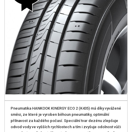
Pneumatika HANKOOK KINERGY ECO 2 (K435) má díky vyvážené
směsi, ze které je vyroben běhoun pneumatiky, optimální
přilnavost za každého počasí. Speciální tvar dezénu zlepšuje
odvod vody ve vyšších rychlostech a tím i zvyšuje odolnost vůči