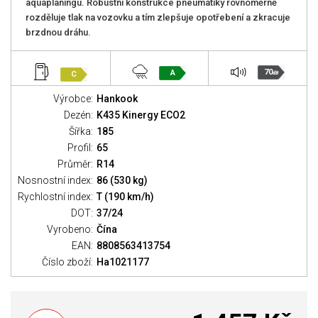
aquaplaningu. Robustní konstrukce pneumatiky rovnoměrně
rozděluje tlak na vozovku a tím zlepšuje opotřebení a zkracuje
brzdnou dráhu.
70
A
C
dB
Výrobce:
Hankook
Dezén:
K435 Kinergy ECO2
Šířka:
185
Profil:
65
Průměr:
R14
Nosnostní index:
86 (530 kg)
Rychlostní index:
T (190 km/h)
DOT:
37/24
Vyrobeno:
Čína
EAN:
8808563413754
Číslo zboží:
Ha1021177