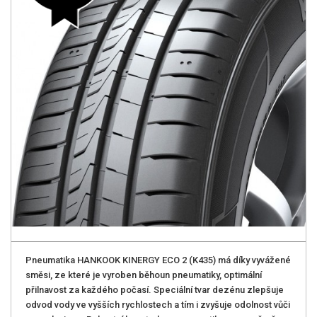
Pneumatika HANKOOK KINERGY ECO 2 (K435) má díky vyvážené
směsi, ze které je vyroben běhoun pneumatiky, optimální
přilnavost za každého počasí. Speciální tvar dezénu zlepšuje
odvod vody ve vyšších rychlostech a tím i zvyšuje odolnost vůči