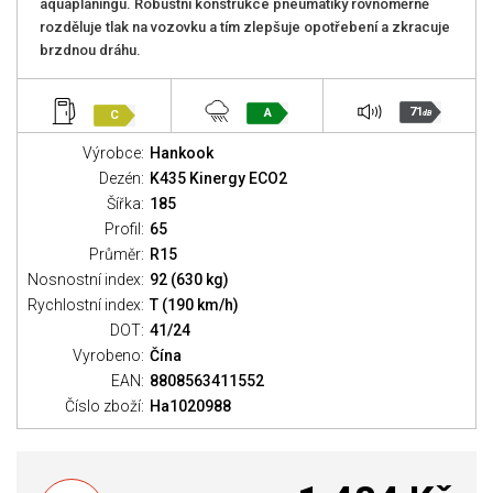
aquaplaningu. Robustní konstrukce pneumatiky rovnoměrně
rozděluje tlak na vozovku a tím zlepšuje opotřebení a zkracuje
brzdnou dráhu.
71
A
C
dB
Výrobce:
Hankook
Dezén:
K435 Kinergy ECO2
Šířka:
185
Profil:
65
Průměr:
R15
Nosnostní index:
92 (630 kg)
Rychlostní index:
T (190 km/h)
DOT:
41/24
Vyrobeno:
Čína
EAN:
8808563411552
Číslo zboží:
Ha1020988