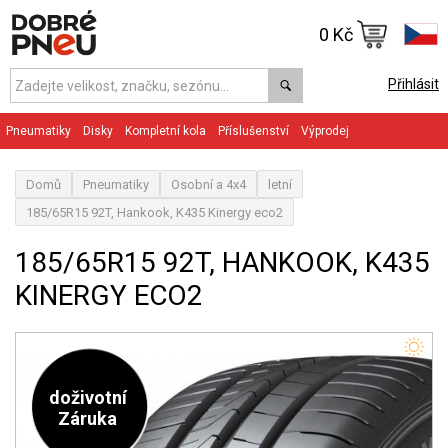
0 Kč
Přihlásit
Pneumatiky
Disky
Kompletní kola
Příslušenství
Výprodej
Domů
Pneumatiky
Osobní a 4x4
letní
185/65R15 92T, Hankook, K435 Kinergy eco2
185/65R15 92T, HANKOOK, K435
KINERGY ECO2
doživotní
Záruka