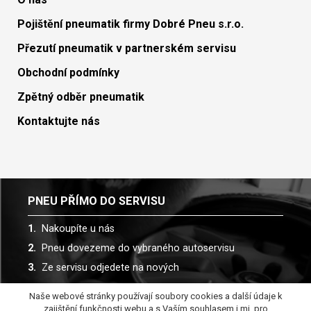
Pojištění pneumatik firmy Dobré Pneu s.r.o.
Přezutí pneumatik v partnerském servisu
Obchodní podmínky
Zpětný odběr pneumatik
Kontaktujte nás
PNEU PŘÍMO DO SERVISU
Nakoupíte u nás
Pneu dovezeme do vybraného autoservisu
Ze servisu odjedete na nových
Naše webové stránky používají soubory cookies a další údaje k
Spolupracujeme s více než 30 autoservisy
zajištění funkčnosti webu a s Vaším souhlasem i mj. pro