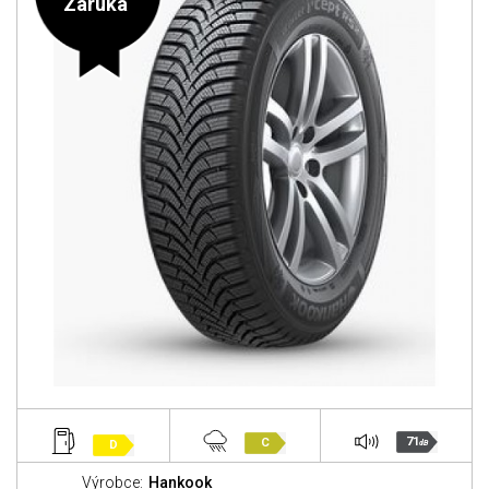
Záruka
71
C
D
dB
Výrobce:
Hankook