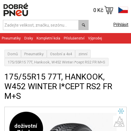
0 Kč
Přihlásit
Pneumatiky
Disky
Kompletní kola
Příslušenství
Výprodej
Domů
Pneumatiky
Osobní a 4x4
zimní
175/55R15 77T, Hankook, W452 Winter i*cept RS2 FR M+S
175/55R15 77T, HANKOOK,
W452 WINTER I*CEPT RS2 FR
M+S
doživotní