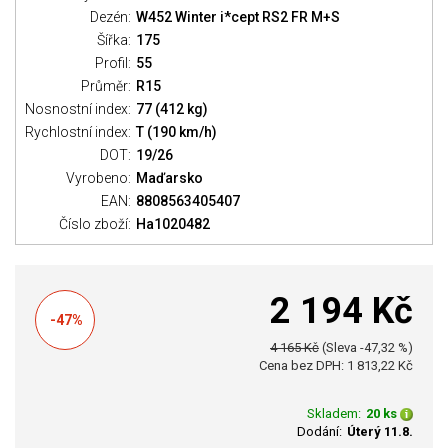
Dezén:
W452 Winter i*cept RS2 FR M+S
Šířka:
175
Profil:
55
Průměr:
R15
Nosnostní index:
77 (412 kg)
Rychlostní index:
T (190 km/h)
DOT:
19/26
Vyrobeno:
Maďarsko
EAN:
8808563405407
Číslo zboží:
Ha1020482
2 194 Kč
-47%
4 165 Kč
(Sleva -47,32 %)
Cena bez DPH: 1 813,22 Kč
Skladem:
20 ks
Dodání:
Úterý 11.8.