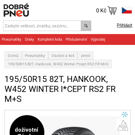
0 Kč
Přihlásit
Pneumatiky
Disky
Kompletní kola
Příslušenství
Výprodej
Domů
Pneumatiky
Osobní a 4x4
zimní
195/50R15 82T, Hankook, W452 Winter i*cept RS2 FR M+S
195/50R15 82T, HANKOOK,
W452 WINTER I*CEPT RS2 FR
M+S
doživotní