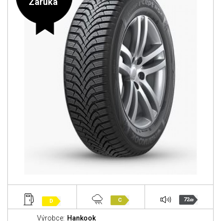
Záruka
72
C
D
dB
Výrobce:
Hankook