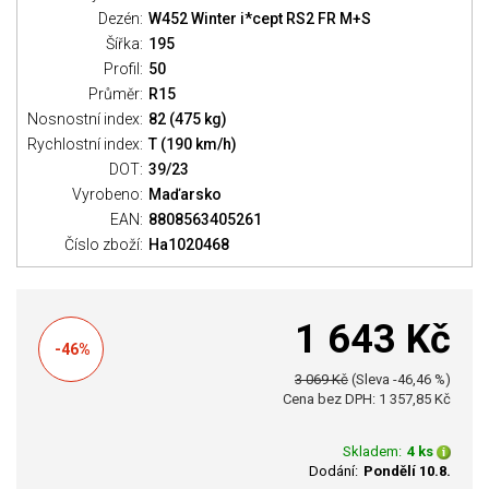
Dezén:
W452 Winter i*cept RS2 FR M+S
Šířka:
195
Profil:
50
Průměr:
R15
Nosnostní index:
82 (475 kg)
Rychlostní index:
T (190 km/h)
DOT:
39/23
Vyrobeno:
Maďarsko
EAN:
8808563405261
Číslo zboží:
Ha1020468
1 643 Kč
-46%
3 069 Kč
(Sleva -46,46 %)
Cena bez DPH: 1 357,85 Kč
Skladem:
4 ks
Dodání:
Pondělí 10.8.