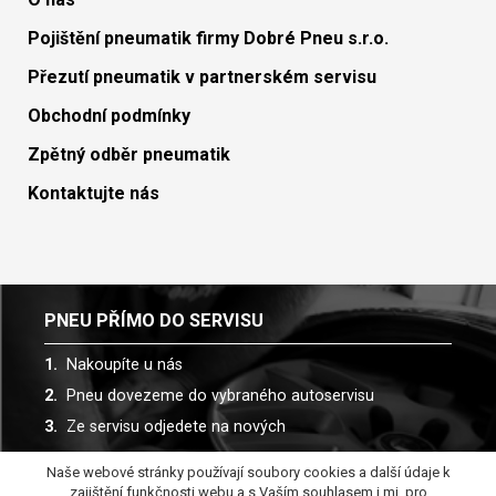
Pojištění pneumatik firmy Dobré Pneu s.r.o.
Přezutí pneumatik v partnerském servisu
Obchodní podmínky
Zpětný odběr pneumatik
Kontaktujte nás
PNEU PŘÍMO DO SERVISU
Nakoupíte u nás
Pneu dovezeme do vybraného autoservisu
Ze servisu odjedete na nových
Naše webové stránky používají soubory cookies a další údaje k
Spolupracujeme s více než 30 autoservisy
zajištění funkčnosti webu a s Vaším souhlasem i mj. pro