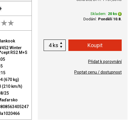
Skladem:
20 ks
Dodání:
Pondělí 10.8.
Hankook
ks
W452 Winter
i*cept RS2 M+S
205
Přidat k porovnání
65
Poptat cenu / dostupnost
R15
4 (670 kg)
 (210 km/h)
48/25
Maďarsko
8808563405247
Ha1020466