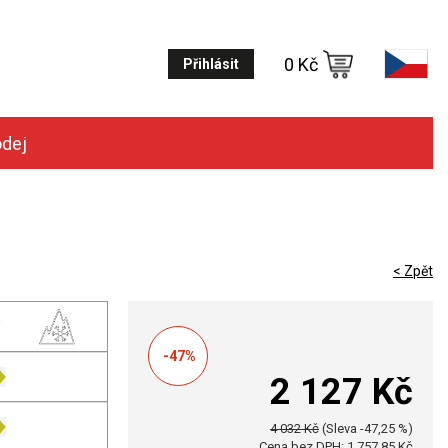
0 Kč
Přihlásit
odej
< Zpět
-47%
2 127 Kč
4 032 Kč
(Sleva -47,25 %)
Cena bez DPH: 1 757,85 Kč