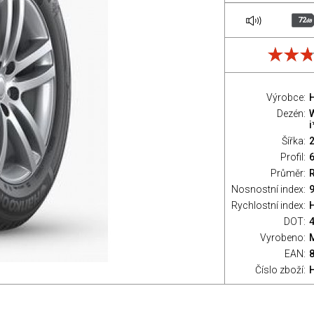
72
dB
Výrobce:
Dezén:
Šířka:
Profil:
Průměr:
Nosnostní index:
9
Rychlostní index:
H
DOT:
Vyrobeno:
EAN:
Číslo zboží: