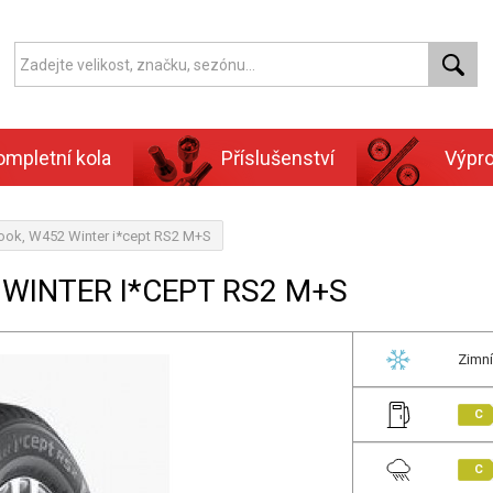
ompletní kola
Příslušenství
Výpr
ook, W452 Winter i*cept RS2 M+S
 WINTER I*CEPT RS2 M+S
Zimní
C
C