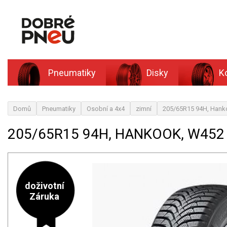
Pneumatiky
Disky
K
Domů
Pneumatiky
Osobní a 4x4
zimní
205/65R15 94H, Hank
205/65R15 94H, HANKOOK, W452
doživotní
Záruka