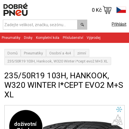
0 Kč
Přihlásit
Pneumatiky
Disky
Kompletní kola
Příslušenství
Výprodej
Domů
Pneumatiky
Osobní a 4x4
zimní
235/50R19 103H, Hankook, W320 Winter i*cept evo2 M+S XL
235/50R19 103H, HANKOOK,
W320 WINTER I*CEPT EVO2 M+S
XL
doživotní