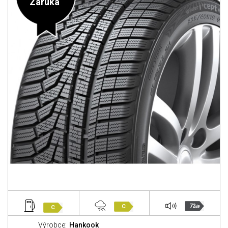
Záruka
72
C
C
dB
Výrobce:
Hankook