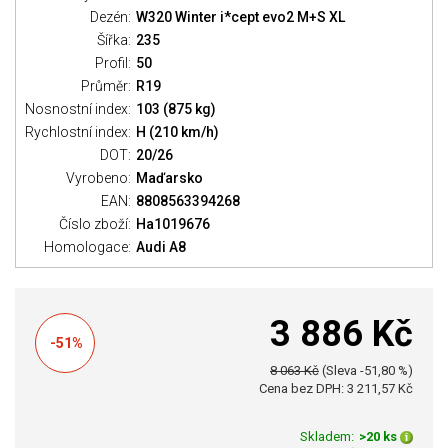
Dezén:
W320 Winter i*cept evo2 M+S XL
Šířka:
235
Profil:
50
Průměr:
R19
Nosnostní index:
103 (875 kg)
Rychlostní index:
H (210 km/h)
DOT:
20/26
Vyrobeno:
Maďarsko
EAN:
8808563394268
Číslo zboží:
Ha1019676
Homologace:
Audi A8
3 886 Kč
-51%
8 063 Kč
(Sleva -51,80 %)
Cena bez DPH: 3 211,57 Kč
Skladem:
>20 ks