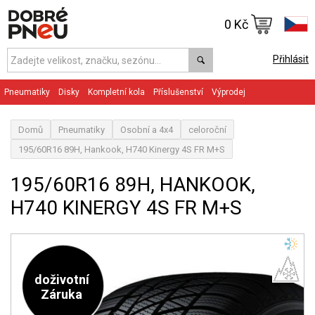
0 Kč
Přihlásit
Pneumatiky
Disky
Kompletní kola
Příslušenství
Výprodej
Domů
Pneumatiky
Osobní a 4x4
celoroční
195/60R16 89H, Hankook, H740 Kinergy 4S FR M+S
195/60R16 89H, HANKOOK,
H740 KINERGY 4S FR M+S
doživotní
Záruka