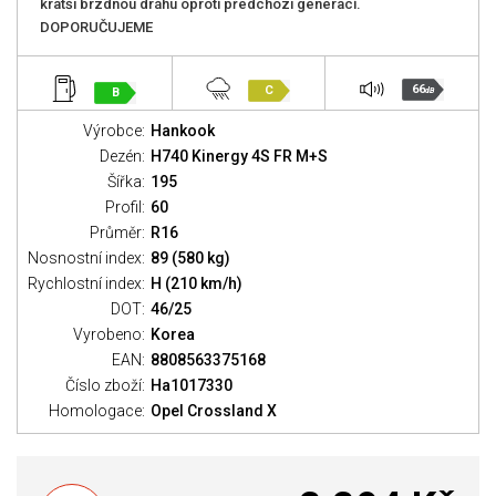
kratší brzdnou dráhu oproti předchozí generaci.
DOPORUČUJEME
66
C
B
dB
Výrobce:
Hankook
Dezén:
H740 Kinergy 4S FR M+S
Šířka:
195
Profil:
60
Průměr:
R16
Nosnostní index:
89 (580 kg)
Rychlostní index:
H (210 km/h)
DOT:
46/25
Vyrobeno:
Korea
EAN:
8808563375168
Číslo zboží:
Ha1017330
Homologace:
Opel Crossland X