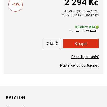
2 294 Kč
-47%
4 343 Kč
(Sleva -47,18 %)
Cena bez DPH: 1 895,87 Kč
Skladem:
2 ks
Dodání:
do 24 hodin
ks
Přidat k porovnání
Poptat cenu / dostupnost
KATALOG