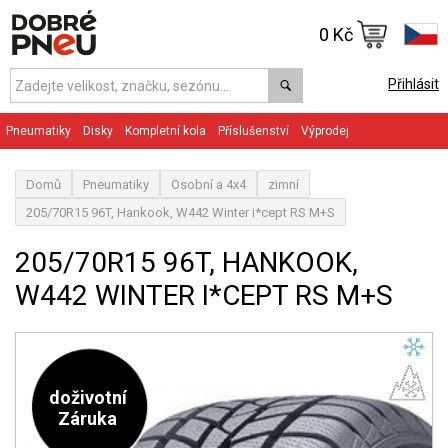
0 Kč
Přihlásit
Pneumatiky
Disky
Kompletní kola
Příslušenství
Výprodej
Domů
Pneumatiky
Osobní a 4x4
zimní
205/70R15 96T, Hankook, W442 Winter i*cept RS M+S
205/70R15 96T, HANKOOK,
W442 WINTER I*CEPT RS M+S
doživotní
Záruka