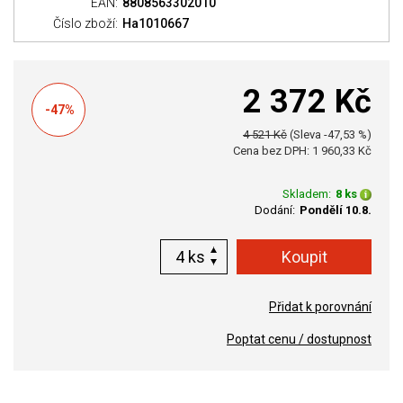
EAN:
8808563302010
Číslo zboží:
Ha1010667
2 372 Kč
-47%
4 521 Kč
(Sleva -47,53 %)
Cena bez DPH: 1 960,33 Kč
Skladem:
8 ks
Dodání:
Pondělí 10.8.
ks
Přidat k porovnání
Poptat cenu / dostupnost