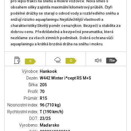
pro lepší trakci na sněhu a mokré vozovce. Nová směs s
obsahem siliky zajistila maximální kilometrový průběh. Čtyři
podélné drážky se starají o odvod vody a rozbředlého sněhu a
snižují rizizko aquaplaningu.Nejdůležitější vlastnosti a
charakteristiky:Skvělý poměr cena/výkon. Bezpečí a stabilita za
dobrou cenu. Předvídatelná a bezpečná pneumatika; která
nezklame za všech zimních podmínek. Dobrá ochrana vůči
aquaplaningu a krátká brzdná dráha na sněhu i mokru.
72
C
C
dB
Výrobce:
Hankook
Dezén:
W442 Winter i*cept RS M+S
Šířka:
205
Profil:
70
Průměr:
R15
Nosnostní index:
96 (710 kg)
Rychlostní index:
T (190 km/h)
DOT:
23/25
Vyrobeno:
Maďarsko