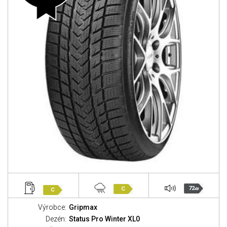
72
C
C
dB
Výrobce:
Gripmax
Dezén:
Status Pro Winter XL0