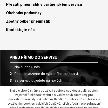
Přezutí pneumatik v partnerském servisu
Obchodní podmínky
Zpětný odběr pneumatik
Kontaktujte nás
PNEU PŘÍMO DO SERVISU
Nakoupíte u nás
Pneu dovezeme do vybraného autoservisu
Ze servisu odjedete na nových
Naše webové stránky používají soubory cookies a další údaje k
Spolupracujeme s více než 30 autoservisy
zajištění funkčnosti webu a s Vaším souhlasem i mj. pro
marketingové účely. Kliknutím na tlačítko "Souhlasím" souhlasíte s
využíváním cookies a dalších údajů vč. jejích předání pro zobrazení
cílené reklamy na sociálních sítích a reklamních sítích na dalších