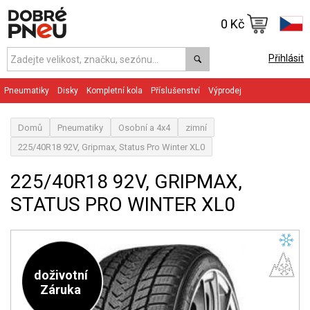
0 Kč
Přihlásit
Pneumatiky
Disky
Kompletní kola
Příslušenství
Výprodej
Domů
Pneumatiky
Osobní a 4x4
zimní
225/40R18 92V, Gripmax, Status Pro Winter XL0
225/40R18 92V, GRIPMAX,
STATUS PRO WINTER XL0
doživotní
Záruka