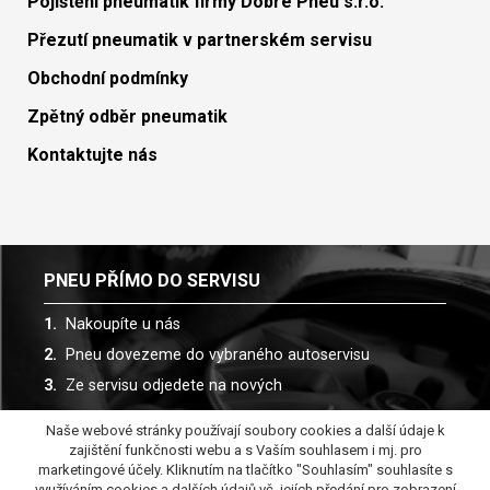
Pojištění pneumatik firmy Dobré Pneu s.r.o.
Přezutí pneumatik v partnerském servisu
Obchodní podmínky
Zpětný odběr pneumatik
Kontaktujte nás
PNEU PŘÍMO DO SERVISU
Nakoupíte u nás
Pneu dovezeme do vybraného autoservisu
Ze servisu odjedete na nových
Naše webové stránky používají soubory cookies a další údaje k
Spolupracujeme s více než 30 autoservisy
zajištění funkčnosti webu a s Vaším souhlasem i mj. pro
marketingové účely. Kliknutím na tlačítko "Souhlasím" souhlasíte s
využíváním cookies a dalších údajů vč. jejích předání pro zobrazení