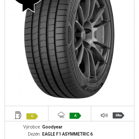
68
A
C
dB
Výrobce:
Goodyear
Dezén:
EAGLE F1 ASYMMETRIC 6