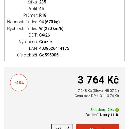
Šířka:
235
Profil:
45
Průměr:
R18
Nosnostní index:
94 (670 kg)
Rychlostní index:
W (270 km/h)
DOT:
04/26
Vyrobeno:
Gruzie
EAN:
4038526414175
Číslo zboží:
Go595905
3 764 Kč
-48%
7 248 Kč
(Sleva -48,07 %)
Cena bez DPH: 3 110,74 Kč
Skladem:
2 ks
Dodání:
Úterý 11.8.