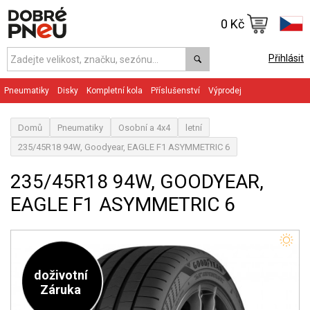
0 Kč
Přihlásit
Pneumatiky
Disky
Kompletní kola
Příslušenství
Výprodej
Domů
Pneumatiky
Osobní a 4x4
letní
235/45R18 94W, Goodyear, EAGLE F1 ASYMMETRIC 6
235/45R18 94W, GOODYEAR,
EAGLE F1 ASYMMETRIC 6
doživotní
Záruka