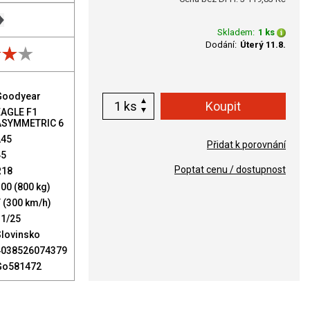
Skladem:
1 ks
Dodání:
Úterý 11.8.
Goodyear
ks
EAGLE F1
ASYMMETRIC 6
245
Přidat k porovnání
45
Poptat cenu / dostupnost
R18
00 (800 kg)
 (300 km/h)
11/25
Slovinsko
4038526074379
Go581472