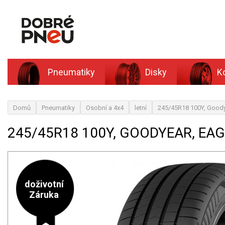
Pneumatiky
Disky
K
Domů
Pneumatiky
Osobní a 4x4
letní
245/45R18 100Y, Good
245/45R18 100Y, GOODYEAR, EA
doživotní
Záruka