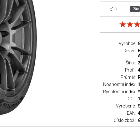
70
dB
Výrobce:
Dezén:
Šířka:
Profil:
Průměr:
Nosnostní index:
1
Rychlostní index:
Y
DOT:
Vyrobeno:
EAN:
Číslo zboží: