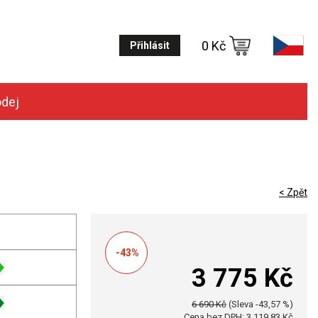
0 Kč
Přihlásit
odej
< Zpět
-43%
3 775 Kč
6 690 Kč
(Sleva -43,57 %)
Cena bez DPH: 3 119,83 Kč