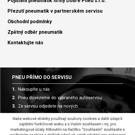
Pojištění pneumatik firmy Dobré Pneu s.r.o.
Přezutí pneumatik v partnerském servisu
Obchodní podmínky
Zpětný odběr pneumatik
Kontaktujte nás
PNEU PŘÍMO DO SERVISU
Nakoupíte u nás
Pneu dovezeme do vybraného autoservisu
Ze servisu odjedete na nových
Naše webové stránky používají soubory cookies a další údaje k
Spolupracujeme s více než 30 autoservisy
zajištění funkčnosti webu a s Vaším souhlasem i mj. pro
marketingové účely. Kliknutím na tlačítko "Souhlasím" souhlasíte s
využíváním cookies a dalších údajů vč. jejích předání pro zobrazení