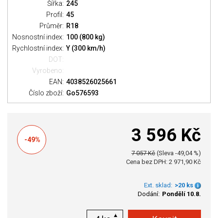
Šířka:
245
Profil:
45
Průměr:
R18
Nosnostní index:
100 (800 kg)
Rychlostní index:
Y (300 km/h)
DOT:
Vyrobeno:
EAN:
4038526025661
Číslo zboží:
Go576593
3 596 Kč
-49%
7 057 Kč
(Sleva -49,04 %)
Cena bez DPH: 2 971,90 Kč
Ext. sklad:
>20 ks
Dodání:
Pondělí 10.8.