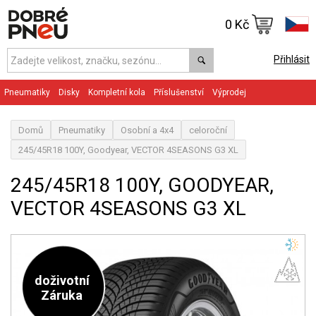
0 Kč
Přihlásit
Pneumatiky
Disky
Kompletní kola
Příslušenství
Výprodej
Domů
Pneumatiky
Osobní a 4x4
celoroční
245/45R18 100Y, Goodyear, VECTOR 4SEASONS G3 XL
245/45R18 100Y, GOODYEAR,
VECTOR 4SEASONS G3 XL
doživotní
Záruka