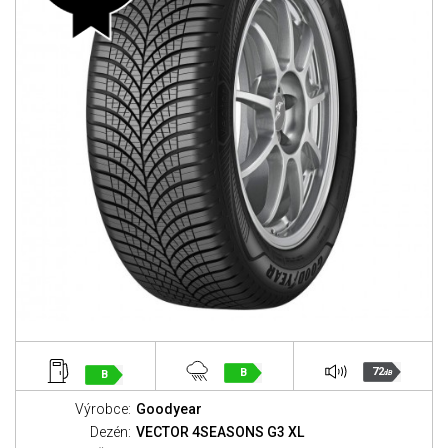
72
B
B
dB
Výrobce:
Goodyear
Dezén:
VECTOR 4SEASONS G3 XL