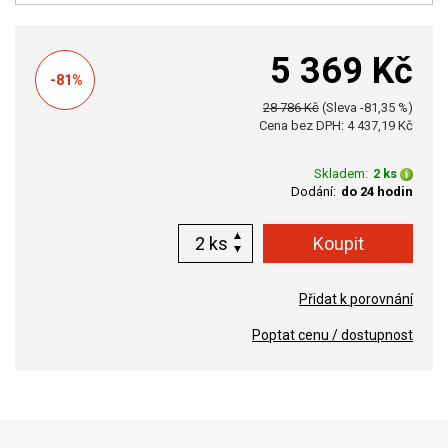
5 369 Kč
-81%
28 786 Kč
(Sleva -81,35 %)
Cena bez DPH: 4 437,19 Kč
Skladem:
2 ks
Dodání:
do 24 hodin
ks
Přidat k porovnání
Poptat cenu / dostupnost