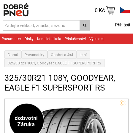
0 Kč
Přihlásit
Pneumatiky
Disky
Kompletní kola
Příslušenství
Výprodej
Domů
Pneumatiky
Osobní a 4x4
letní
325/30R21 108Y, Goodyear, EAGLE F1 SUPERSPORT RS
325/30R21 108Y, GOODYEAR,
EAGLE F1 SUPERSPORT RS
doživotní
Záruka