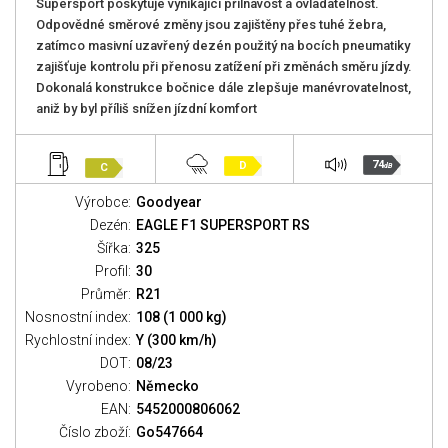
Supersport poskytuje vynikající přilnavost a ovladatelnost.
Odpovědné směrové změny jsou zajištěny přes tuhé žebra,
zatímco masivní uzavřený dezén použitý na bocích pneumatiky
zajišťuje kontrolu při přenosu zatížení při změnách směru jízdy.
Dokonalá konstrukce bočnice dále zlepšuje manévrovatelnost,
aniž by byl příliš snížen jízdní komfort
74
D
C
dB
Výrobce:
Goodyear
Dezén:
EAGLE F1 SUPERSPORT RS
Šířka:
325
Profil:
30
Průměr:
R21
Nosnostní index:
108 (1 000 kg)
Rychlostní index:
Y (300 km/h)
DOT:
08/23
Vyrobeno:
Německo
EAN:
5452000806062
Číslo zboží:
Go547664