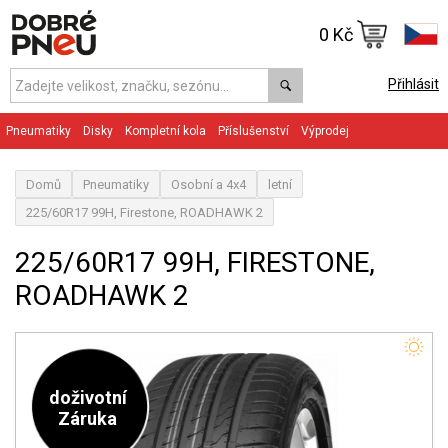
0 Kč
Přihlásit
Pneumatiky
Disky
Kompletní kola
Příslušenství
Výprodej
Domů
Pneumatiky
Osobní a 4x4
letní
225/60R17 99H, Firestone, ROADHAWK 2
225/60R17 99H, FIRESTONE,
ROADHAWK 2
doživotní
Záruka