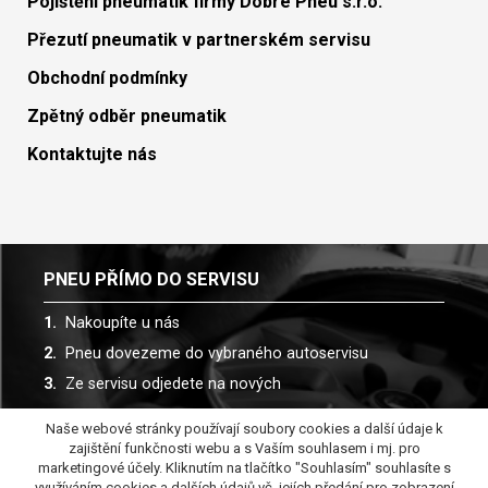
Pojištění pneumatik firmy Dobré Pneu s.r.o.
Přezutí pneumatik v partnerském servisu
Obchodní podmínky
Zpětný odběr pneumatik
Kontaktujte nás
PNEU PŘÍMO DO SERVISU
Nakoupíte u nás
Pneu dovezeme do vybraného autoservisu
Ze servisu odjedete na nových
Naše webové stránky používají soubory cookies a další údaje k
Spolupracujeme s více než 30 autoservisy
zajištění funkčnosti webu a s Vaším souhlasem i mj. pro
marketingové účely. Kliknutím na tlačítko "Souhlasím" souhlasíte s
využíváním cookies a dalších údajů vč. jejích předání pro zobrazení