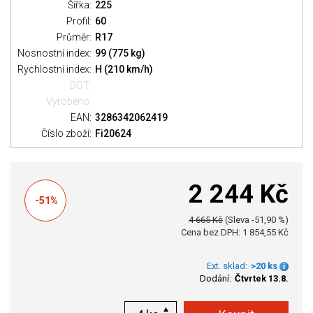
Šířka:
225
Profil:
60
Průměr:
R17
Nosnostní index:
99 (775 kg)
Rychlostní index:
H (210 km/h)
DOT:
Vyrobeno:
EAN:
3286342062419
Číslo zboží:
Fi20624
2 244 Kč
-51%
4 665 Kč
(Sleva -51,90 %)
Cena bez DPH: 1 854,55 Kč
Ext. sklad:
>20 ks
Dodání:
Čtvrtek 13.8.