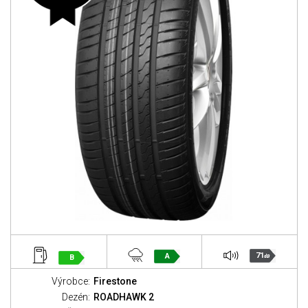
71
A
B
dB
Výrobce:
Firestone
Dezén:
ROADHAWK 2