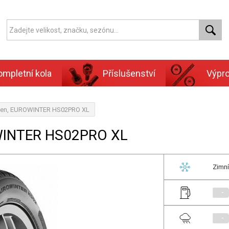
ompletní kola
Příslušenství
Výpr
lken, EUROWINTER HS02PRO XL
WINTER HS02PRO XL
Zimní
-
-