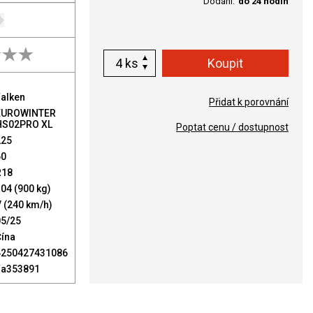
Dodání:
do 24 hodin
ks
Falken
Přidat k porovnání
EUROWINTER
HS02PRO XL
Poptat cenu / dostupnost
225
60
R18
04 (900 kg)
 (240 km/h)
05/25
Čína
4250427431086
Fa353891