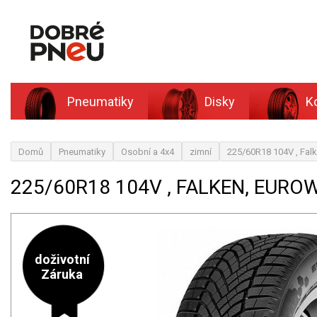
Pneumatiky
Disky
K
Domů
Pneumatiky
Osobní a 4x4
zimní
225/60R18 104V , Fa
225/60R18 104V , FALKEN, EURO
doživotní
Záruka