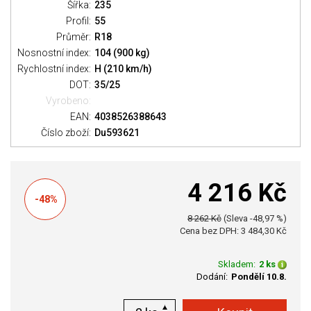
Šířka:
235
Profil:
55
Průměr:
R18
Nosnostní index:
104 (900 kg)
Rychlostní index:
H (210 km/h)
DOT:
35/25
Vyrobeno:
EAN:
4038526388643
Číslo zboží:
Du593621
4 216 Kč
-48%
8 262 Kč
(Sleva -48,97 %)
Cena bez DPH: 3 484,30 Kč
Skladem:
2 ks
Dodání:
Pondělí 10.8.