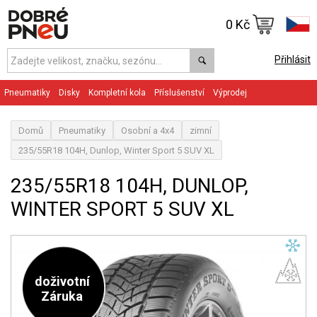
0 Kč
Přihlásit
Pneumatiky
Disky
Kompletní kola
Příslušenství
Výprodej
Domů
Pneumatiky
Osobní a 4x4
zimní
235/55R18 104H, Dunlop, Winter Sport 5 SUV XL
235/55R18 104H, DUNLOP,
WINTER SPORT 5 SUV XL
doživotní
Záruka