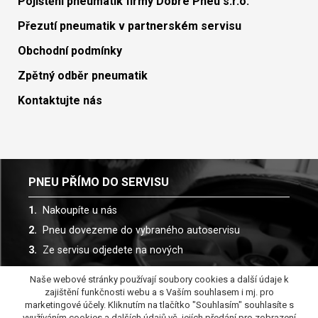
Pojištění pneumatik firmy Dobré Pneu s.r.o.
Přezutí pneumatik v partnerském servisu
Obchodní podmínky
Zpětný odběr pneumatik
Kontaktujte nás
PNEU PŘÍMO DO SERVISU
Nakoupíte u nás
Pneu dovezeme do vybraného autoservisu
Ze servisu odjedete na nových
Naše webové stránky používají soubory cookies a další údaje k
Spolupracujeme s více než 30 autoservisy
zajištění funkčnosti webu a s Vaším souhlasem i mj. pro
marketingové účely. Kliknutím na tlačítko "Souhlasím" souhlasíte s
využíváním cookies a dalších údajů vč. jejích předání pro zobrazení