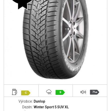
71
B
C
dB
Výrobce:
Dunlop
Dezén:
Winter Sport 5 SUV XL