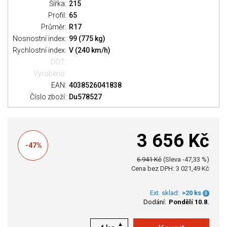
Šířka:
215
Profil:
65
Průměr:
R17
Nosnostní index:
99 (775 kg)
Rychlostní index:
V (240 km/h)
DOT:
Vyrobeno:
EAN:
4038526041838
Číslo zboží:
Du578527
3 656 Kč
-47%
6 941 Kč
(Sleva -47,33 %)
Cena bez DPH: 3 021,49 Kč
Ext. sklad:
>20 ks
Dodání:
Pondělí 10.8.