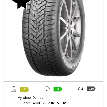
72
B
C
dB
Výrobce:
Dunlop
Dezén:
WINTER SPORT 5 SUV