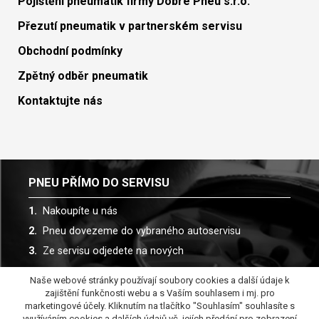
Pojištění pneumatik firmy Dobré Pneu s.r.o.
Přezutí pneumatik v partnerském servisu
Obchodní podmínky
Zpětný odběr pneumatik
Kontaktujte nás
PNEU PŘÍMO DO SERVISU
Nakoupíte u nás
Pneu dovezeme do vybraného autoservisu
Ze servisu odjedete na nových
Naše webové stránky používají soubory cookies a další údaje k
Spolupracujeme s více než 30 autoservisy
zajištění funkčnosti webu a s Vaším souhlasem i mj. pro
marketingové účely. Kliknutím na tlačítko "Souhlasím" souhlasíte s
využíváním cookies a dalších údajů vč. jejích předání pro zobrazení