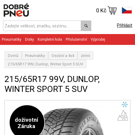
0 Kč
Přihlásit
Pneumatiky
Disky
Kompletní kola
Příslušenství
Výprodej
Domů
Pneumatiky
Osobní a 4x4
zimní
215/65R17 99V, Dunlop, Winter Sport 5 SUV
215/65R17 99V, DUNLOP,
WINTER SPORT 5 SUV
doživotní
Záruka