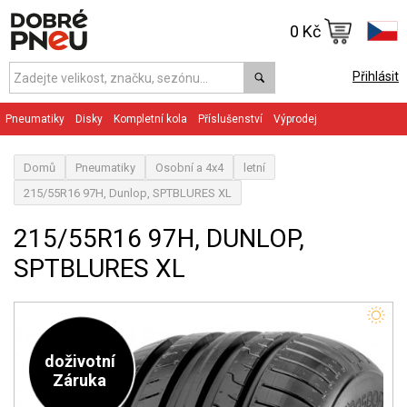
0 Kč
Přihlásit
Pneumatiky
Disky
Kompletní kola
Příslušenství
Výprodej
Domů
Pneumatiky
Osobní a 4x4
letní
215/55R16 97H, Dunlop, SPTBLURES XL
215/55R16 97H, DUNLOP,
SPTBLURES XL
doživotní
Záruka