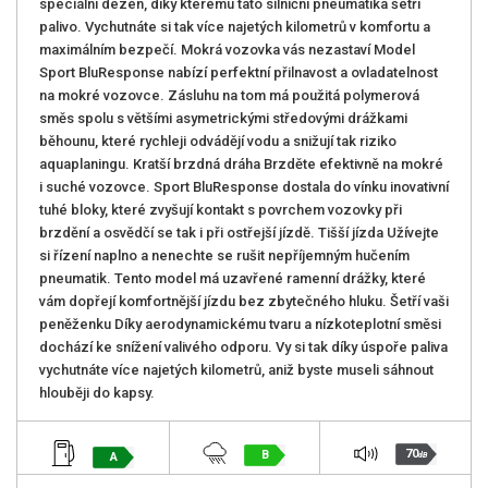
speciální dezén, díky kterému tato silniční pneumatika šetří
palivo. Vychutnáte si tak více najetých kilometrů v komfortu a
maximálním bezpečí. Mokrá vozovka vás nezastaví Model
Sport BluResponse nabízí perfektní přilnavost a ovladatelnost
na mokré vozovce. Zásluhu na tom má použitá polymerová
směs spolu s většími asymetrickými středovými drážkami
běhounu, které rychleji odvádějí vodu a snižují tak riziko
aquaplaningu. Kratší brzdná dráha Brzděte efektivně na mokré
i suché vozovce. Sport BluResponse dostala do vínku inovativní
tuhé bloky, které zvyšují kontakt s povrchem vozovky při
brzdění a osvědčí se tak i při ostřejší jízdě. Tišší jízda Užívejte
si řízení naplno a nenechte se rušit nepříjemným hučením
pneumatik. Tento model má uzavřené ramenní drážky, které
vám dopřejí komfortnější jízdu bez zbytečného hluku. Šetří vaši
peněženku Díky aerodynamickému tvaru a nízkoteplotní směsi
dochází ke snížení valivého odporu. Vy si tak díky úspoře paliva
vychutnáte více najetých kilometrů, aniž byste museli sáhnout
hlouběji do kapsy.
70
B
A
dB