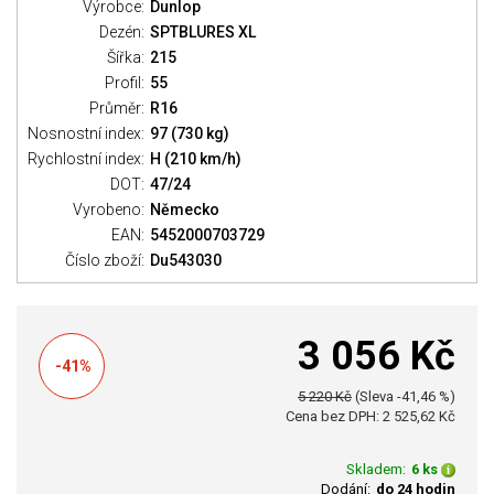
Výrobce:
Dunlop
Dezén:
SPTBLURES XL
Šířka:
215
Profil:
55
Průměr:
R16
Nosnostní index:
97 (730 kg)
Rychlostní index:
H (210 km/h)
DOT:
47/24
Vyrobeno:
Německo
EAN:
5452000703729
Číslo zboží:
Du543030
3 056 Kč
-41%
5 220 Kč
(Sleva -41,46 %)
Cena bez DPH: 2 525,62 Kč
Skladem:
6 ks
Dodání:
do 24 hodin