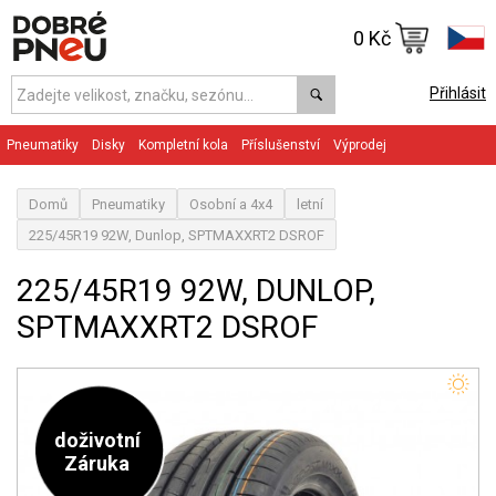
0 Kč
Přihlásit
Pneumatiky
Disky
Kompletní kola
Příslušenství
Výprodej
Domů
Pneumatiky
Osobní a 4x4
letní
225/45R19 92W, Dunlop, SPTMAXXRT2 DSROF
225/45R19 92W, DUNLOP,
SPTMAXXRT2 DSROF
doživotní
Záruka