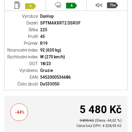
71
A
C
dB
Výrobce:
Dunlop
Dezén:
SPTMAXXRT2 DSROF
Šířka:
225
Profil:
45
Průměr:
R19
Nosnostní index:
92 (630 kg)
Rychlostní index:
W (270 km/h)
DOT:
18/23
Vyrobeno:
Gruzie
EAN:
5452000536686
Číslo zboží:
Du533050
5 480 Kč
-44%
9 895 Kč
(Sleva -44,62 %)
Cena bez DPH: 4 528,93 Kč