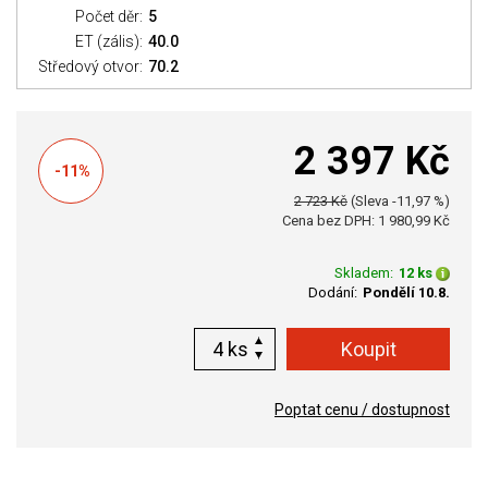
Počet děr:
5
ET (zális):
40.0
Středový otvor:
70.2
2 397 Kč
-11%
2 723 Kč
(Sleva -11,97 %)
Cena bez DPH: 1 980,99 Kč
Skladem:
12 ks
Dodání:
Pondělí 10.8.
ks
Poptat cenu / dostupnost