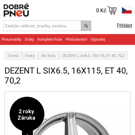
0 Kč
Přihlásit
Pneumatiky
Disky
Kompletní kola
Příslušenství
Výprodej
Domů
Disky
Alu kola
DEZENT L six6.5, 16x115, ET 40, 70,2
DEZENT L SIX6.5, 16X115, ET 40,
70,2
2 roky
Záruka