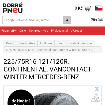
0 Kč
Přihlásit
Pneumatiky
Disky
Kompletní kola
Příslušenství
Výprodej
Domů
Pneumatiky
Užitkové
zimní
dodávkové zimní
225/75R16 121/120R, Continental, VanContact Winter MERCEDES-
BENZ
225/75R16 121/120R,
CONTINENTAL, VANCONTACT
WINTER MERCEDES-BENZ
doživotní