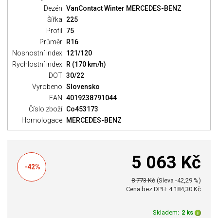
Dezén:
VanContact Winter MERCEDES-BENZ
Šířka:
225
Profil:
75
Průměr:
R16
Nosnostní index:
121/120
Rychlostní index:
R (170 km/h)
DOT:
30/22
Vyrobeno:
Slovensko
EAN:
4019238791044
Číslo zboží:
Co453173
Homologace:
MERCEDES-BENZ
5 063 Kč
-42%
8 773 Kč
(Sleva -42,29 %)
Cena bez DPH: 4 184,30 Kč
Skladem:
2 ks