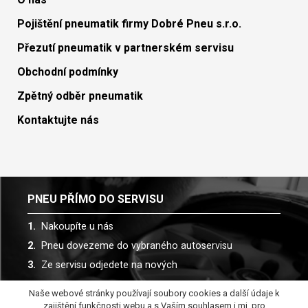
Pojištění pneumatik firmy Dobré Pneu s.r.o.
Přezutí pneumatik v partnerském servisu
Obchodní podmínky
Zpětný odběr pneumatik
Kontaktujte nás
PNEU PŘÍMO DO SERVISU
Nakoupíte u nás
Pneu dovezeme do vybraného autoservisu
Ze servisu odjedete na nových
Naše webové stránky používají soubory cookies a další údaje k
Spolupracujeme s více než 30 autoservisy
zajištění funkčnosti webu a s Vaším souhlasem i mj. pro