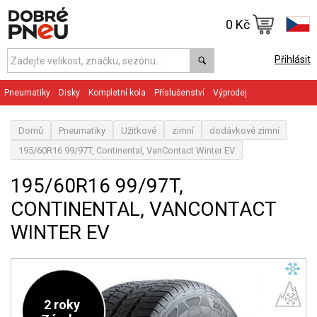
0 Kč
Přihlásit
Pneumatiky
Disky
Kompletní kola
Příslušenství
Výprodej
Domů
Pneumatiky
Užitkové
zimní
dodávkové zimní
195/60R16 99/97T, Continental, VanContact Winter EV
195/60R16 99/97T,
CONTINENTAL, VANCONTACT
WINTER EV
2 roky