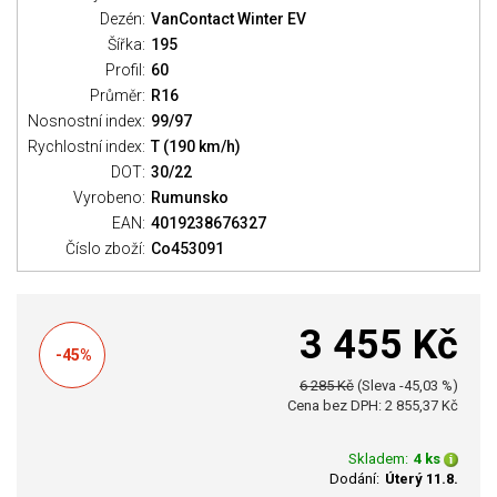
Dezén:
VanContact Winter EV
Šířka:
195
Profil:
60
Průměr:
R16
Nosnostní index:
99/97
Rychlostní index:
T (190 km/h)
DOT:
30/22
Vyrobeno:
Rumunsko
EAN:
4019238676327
Číslo zboží:
Co453091
3 455 Kč
-45%
6 285 Kč
(Sleva -45,03 %)
Cena bez DPH: 2 855,37 Kč
Skladem:
4 ks
Dodání:
Úterý 11.8.