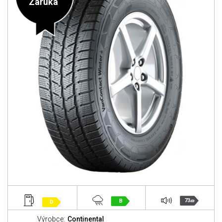
Záruka
73
B
D
dB
Výrobce:
Continental