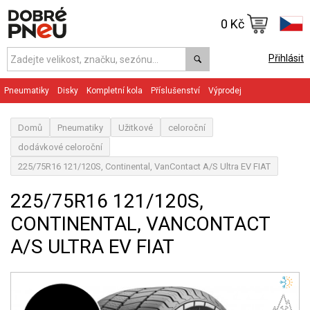
0 Kč
Přihlásit
Pneumatiky
Disky
Kompletní kola
Příslušenství
Výprodej
Domů
Pneumatiky
Užitkové
celoroční
dodávkové celoroční
225/75R16 121/120S, Continental, VanContact A/S Ultra EV FIAT
225/75R16 121/120S,
CONTINENTAL, VANCONTACT
A/S ULTRA EV FIAT