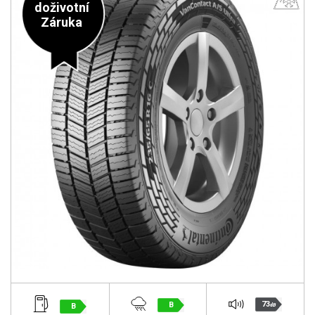
doživotní
Záruka
73
B
B
dB