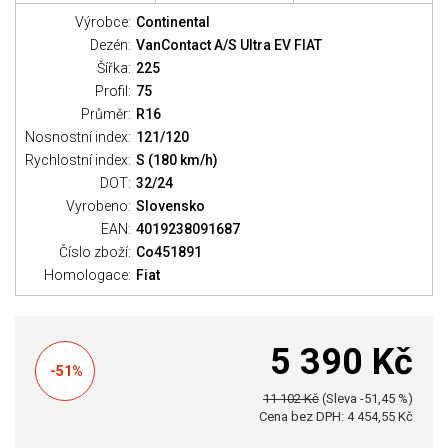
Výrobce:
Continental
Dezén:
VanContact A/S Ultra EV FIAT
Šířka:
225
Profil:
75
Průměr:
R16
Nosnostní index:
121/120
Rychlostní index:
S (180 km/h)
DOT:
32/24
Vyrobeno:
Slovensko
EAN:
4019238091687
Číslo zboží:
Co451891
Homologace:
Fiat
5 390 Kč
-51%
11 102 Kč
(Sleva -51,45 %)
Cena bez DPH: 4 454,55 Kč