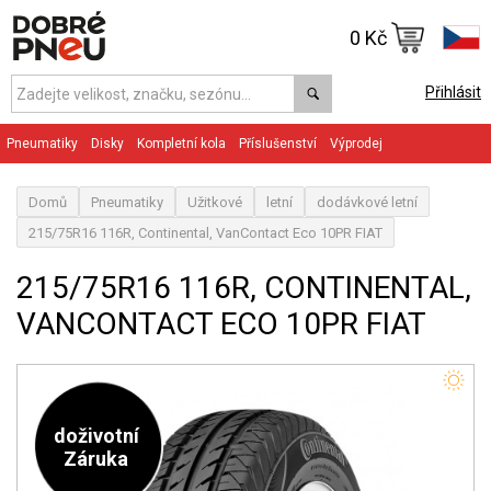
0 Kč
Přihlásit
Pneumatiky
Disky
Kompletní kola
Příslušenství
Výprodej
Domů
Pneumatiky
Užitkové
letní
dodávkové letní
215/75R16 116R, Continental, VanContact Eco 10PR FIAT
215/75R16 116R, CONTINENTAL,
VANCONTACT ECO 10PR FIAT
doživotní
Záruka