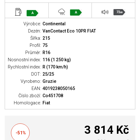
72
A
A
dB
Výrobce:
Continental
Dezén:
VanContact Eco 10PR FIAT
Šířka:
215
Profil:
75
Průměr:
R16
Nosnostní index:
116 (1 250 kg)
Rychlostní index:
R (170 km/h)
DOT:
25/25
Vyrobeno:
Gruzie
EAN:
4019238050165
Číslo zboží:
Co451708
Homologace:
Fiat
3 814 Kč
-51%