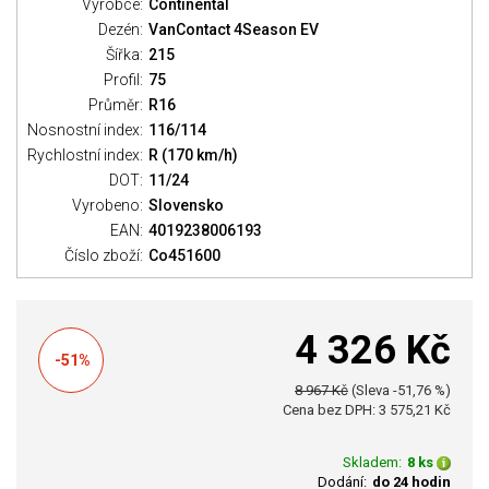
Výrobce:
Continental
Dezén:
VanContact 4Season EV
Šířka:
215
Profil:
75
Průměr:
R16
Nosnostní index:
116/114
Rychlostní index:
R (170 km/h)
DOT:
11/24
Vyrobeno:
Slovensko
EAN:
4019238006193
Číslo zboží:
Co451600
4 326 Kč
-51%
8 967 Kč
(Sleva -51,76 %)
Cena bez DPH: 3 575,21 Kč
Skladem:
8 ks
Dodání:
do 24 hodin