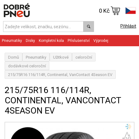
0 Kč
Přihlásit
Pneumatiky
Disky
Kompletní kola
Příslušenství
Výprodej
Domů
Pneumatiky
Užitkové
celoroční
dodávkové celoroční
215/75R16 116/114R, Continental, VanContact 4Season EV
215/75R16 116/114R,
CONTINENTAL, VANCONTACT
4SEASON EV