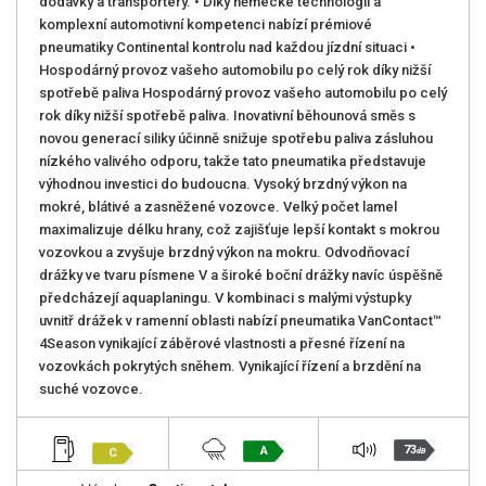
dodávky a transportéry. • Díky německé technologii a
komplexní automotivní kompetenci nabízí prémiové
pneumatiky Continental kontrolu nad každou jízdní situaci •
Hospodárný provoz vašeho automobilu po celý rok díky nižší
spotřebě paliva Hospodárný provoz vašeho automobilu po celý
rok díky nižší spotřebě paliva. Inovativní běhounová směs s
novou generací siliky účinně snižuje spotřebu paliva zásluhou
nízkého valivého odporu, takže tato pneumatika představuje
výhodnou investici do budoucna. Vysoký brzdný výkon na
mokré, blátivé a zasněžené vozovce. Velký počet lamel
maximalizuje délku hrany, což zajišťuje lepší kontakt s mokrou
vozovkou a zvyšuje brzdný výkon na mokru. Odvodňovací
drážky ve tvaru písmene V a široké boční drážky navíc úspěšně
předcházejí aquaplaningu. V kombinaci s malými výstupky
uvnitř drážek v ramenní oblasti nabízí pneumatika VanContact™
4Season vynikající záběrové vlastnosti a přesné řízení na
vozovkách pokrytých sněhem. Vynikající řízení a brzdění na
suché vozovce.
73
A
C
dB