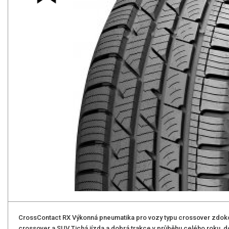
CrossContact RX Výkonná pneumatika pro vozy typu crossover zdok
crossover a SUV Tichá jízda a dobrá trakce v průběhu celého roku, d