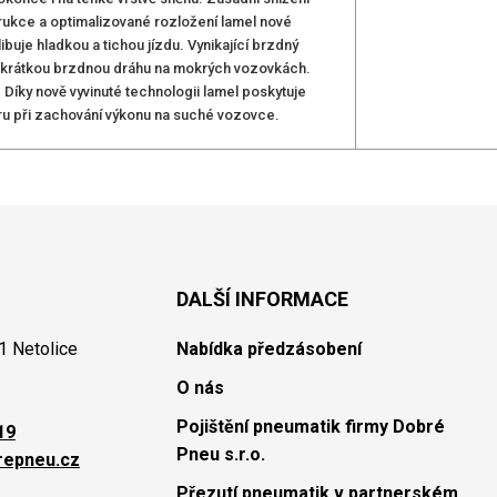
strukce a optimalizované rozložení lamel nové
buje hladkou a tichou jízdu. Vynikající brzdný
 krátkou brzdnou dráhu na mokrých vozovkách.
 Díky nově vyvinuté technologii lamel poskytuje
ru při zachování výkonu na suché vozovce.
DALŠÍ INFORMACE
1 Netolice
Nabídka předzásobení
O nás
Pojištění pneumatik firmy Dobré
19
Pneu s.r.o.
repneu.cz
Přezutí pneumatik v partnerském