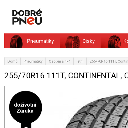
Pneumatiky
Disky
K
Domů
Pneumatiky
Osobní a 4x4
letní
255/70R16 111T, Conti
255/70R16 111T, CONTINENTAL,
doživotní
Záruka