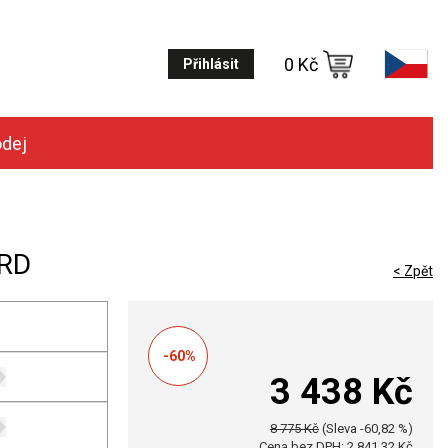
0 Kč
Přihlásit
odej
ORD
< Zpět
-60%
3 438 Kč
8 775 Kč
(Sleva -60,82 %)
Cena bez DPH: 2 841,32 Kč