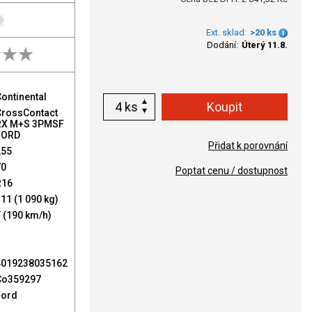
Ext. sklad:
>20 ks
Dodání:
Úterý 11.8.
ontinental
ks
CrossContact
RX M+S 3PMSF
FORD
Přidat k porovnání
255
70
Poptat cenu / dostupnost
R16
11 (1 090 kg)
 (190 km/h)
4019238035162
Co359297
Ford