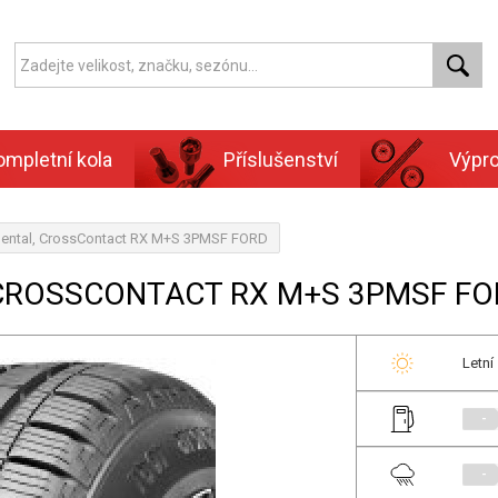
ompletní kola
Příslušenství
Výpr
nental, CrossContact RX M+S 3PMSF FORD
 CROSSCONTACT RX M+S 3PMSF F
Letní
-
-