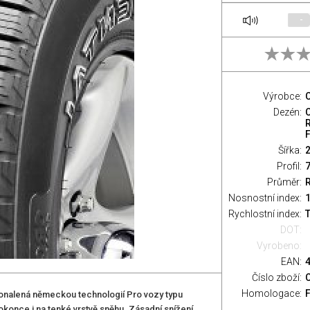
-
Výrobce:
C
Dezén:
Šířka:
Profil:
Průměr:
Nosnostní index:
1
Rychlostní index:
T
DOT:
Vyrobeno:
EAN:
Číslo zboží:
Homologace:
onalená německou technologií Pro vozy typu
okonce i na tenké vrstvě sněhu. Zásadní snížení