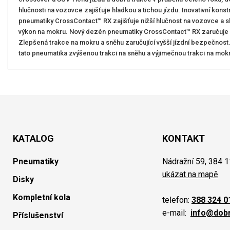
hlučnosti na vozovce zajišťuje hladkou a tichou jízdu. Inovativní kon
pneumatiky CrossContact™ RX zajišťuje nižší hlučnost na vozovce a sli
výkon na mokru. Nový dezén pneumatiky CrossContact™ RX zaručuje
Zlepšená trakce na mokru a sněhu zaručující vyšší jízdní bezpečnost.
tato pneumatika zvýšenou trakci na sněhu a výjimečnou trakci na mok
KATALOG
KONTAKT
Pneumatiky
Nádražní 59, 384 1
ukázat na mapě
Disky
Kompletní kola
telefon:
388 324 0
e-mail:
info@dob
Příslušenství