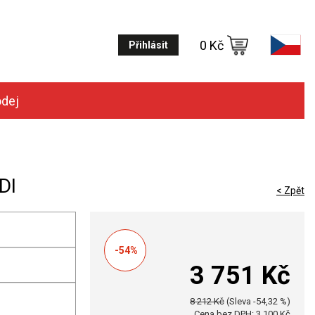
0 Kč
Přihlásit
odej
DI
< Zpět
-54%
3 751 Kč
8 212 Kč
(Sleva -54,32 %)
Cena bez DPH: 3 100 Kč