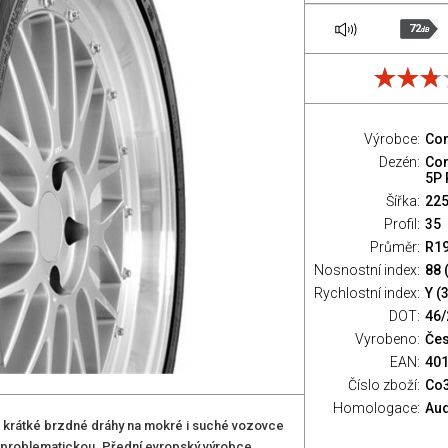
72
dB
Výrobce:
Con
Dezén:
Con
5P 
Šířka:
22
Profil:
35
Průměr:
R1
Nosnostní index:
88 
Rychlostní index:
Y (
DOT:
46/
Vyrobeno:
Čes
EAN:
40
Číslo zboží:
Co
Homologace:
Aud
 krátké brzdné dráhy na mokré i suché vozovce
e problematickou. Přední evropský výrobce