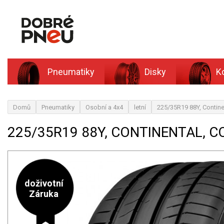
Pneumatiky
Disky
K
Domů
Pneumatiky
Osobní a 4x4
letní
225/35R19 88Y, Contine
225/35R19 88Y, CONTINENTAL, 
doživotní
Záruka