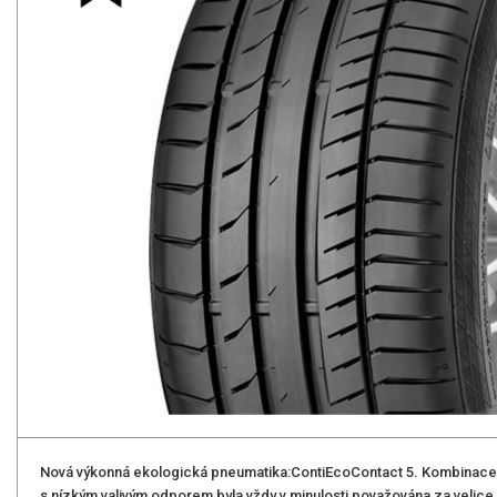
Nová výkonná ekologická pneumatika:ContiEcoContact 5. Kombinace
s nízkým valivým odporem byla vždy v minulosti považována za velic