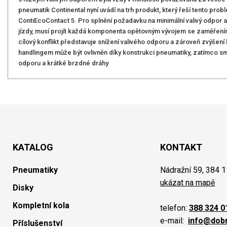
pneumatik Continental nyní uvádí na trh produkt, který řeší tento pro
ContiEcoContact 5. Pro splnění požadavku na minimální valivý odpor 
jízdy, musí projít každá komponenta opětovným vývojem se zaměřením 
cílový konflikt představuje snížení valivého odporu a zároveň zvýšen
handlingem může být ovlivněn díky konstrukci pneumatiky, zatímco sm
odporu a krátké brzdné dráhy
KATALOG
KONTAKT
Pneumatiky
Nádražní 59, 384 1
ukázat na mapě
Disky
Kompletní kola
telefon:
388 324 0
e-mail:
info@dob
Příslušenství