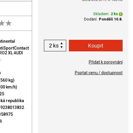
Skladem:
2 ks
Dodání:
Pondělí 10.8.
tinental
ks
tiSportContact
RO2 XL AUDI
5
Přidat k porovnání
Poptat cenu / dostupnost
9
(560 kg)
300 km/h)
25
ká republika
19238013832
358975
i