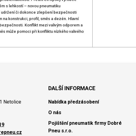
blém s lehkostí – novou pneumatiku
a udržení či dokonce zlepšení bezpečnosti
na konstrukci, profil, směs a dezén. Hlavní
í bezpečnosti. Konflikt mezi valivým odporem a
ěs může pomoci při konfliktu nízkého valivého
DALŠÍ INFORMACE
1 Netolice
Nabídka předzásobení
O nás
Pojištění pneumatik firmy Dobré
19
Pneu s.r.o.
repneu.cz