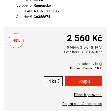
Vyrobeno:
Rumunsko
EAN:
4019238030617
Číslo zboží:
Co358874
2 560 Kč
-53%
5 469 Kč
(Sleva -53,19 %)
Cena bez DPH: 2 115,70 Kč
Skladem:
7 ks
Dodání:
Pondělí 10.8.
ks
Přidat k porovnání
Poptat cenu / dostupnost