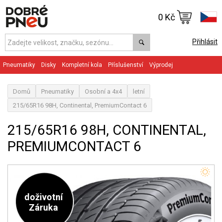
0 Kč
Přihlásit
Pneumatiky
Disky
Kompletní kola
Příslušenství
Výprodej
Domů
Pneumatiky
Osobní a 4x4
letní
215/65R16 98H, Continental, PremiumContact 6
215/65R16 98H, CONTINENTAL,
PREMIUMCONTACT 6
doživotní
Záruka