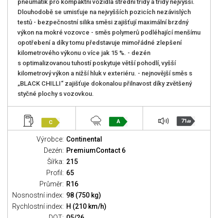
pneumatik pro kompaktní vozidla střední třídy a třídy nejvyšší.
Dlouhodobě se umisťuje na nejvyšších pozicích nezávislých
testů - bezpečnostní silika směsi zajišťují maximální brzdný
výkon na mokré vozovce - směs polymerů podléhající menšímu
opotřebení a díky tomu představuje mimořádné zlepšení
kilometrového výkonu o více jak 15 %. - dezén
s optimalizovanou tuhostí poskytuje větší pohodlí, vyšší
kilometrový výkon a nižší hluk v exteriéru. - nejnovější směs s
„BLACK CHILLI“ zajišťuje dokonalou přilnavost díky zvětšený
styčné plochy s vozovkou.
71
A
C
dB
Výrobce:
Continental
Dezén:
PremiumContact 6
Šířka:
215
Profil:
65
Průměr:
R16
Nosnostní index:
98 (750 kg)
Rychlostní index:
H (210 km/h)
DOT:
05/26