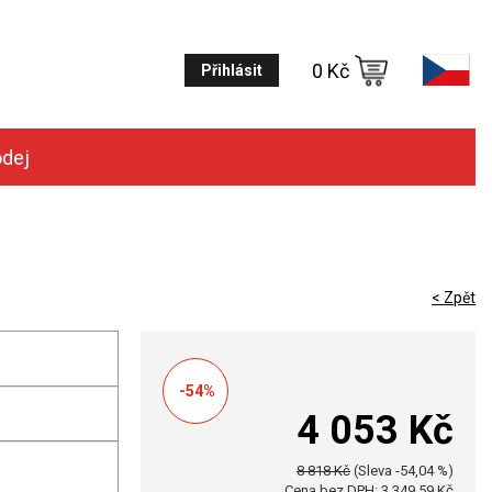
0 Kč
Přihlásit
odej
< Zpět
-54%
4 053 Kč
8 818 Kč
(Sleva -54,04 %)
Cena bez DPH: 3 349,59 Kč