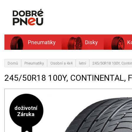
Pneumatiky
Disky
K
Domů
Pneumatiky
Osobní a 4x4
letní
245/50R18 100Y, Contin
245/50R18 100Y, CONTINENTAL,
doživotní
Záruka