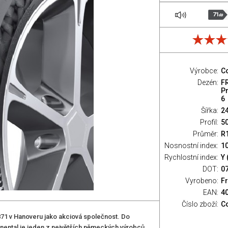
71
dB
Výrobce:
Co
Dezén:
F
P
6
Šířka:
2
Profil:
5
Průměr:
R
Nosnostní index:
10
Rychlostní index:
Y 
DOT:
0
Vyrobeno:
F
EAN:
4
Číslo zboží:
C
1 v Hanoveru jako akciová společnost. Do
inental je jeden z největších německých výrobců