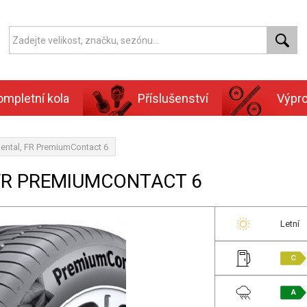
ompletní kola
Příslušenství
Výpr
ental, FR PremiumContact 6
 FR PREMIUMCONTACT 6
Letní
C
A