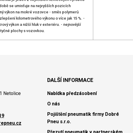
odobě se umisťuje na nejvyšších pozicích
rzdný výkon na mokré vozovce - směs polymerů
lepšení kilometrového výkonu o více jak 15 %. -
ový výkon a nižší hluk v exteriéru. - nejnovější
styčné plochy s vozovkou.
DALŠÍ INFORMACE
1 Netolice
Nabídka předzásobení
O nás
Pojištění pneumatik firmy Dobré
19
Pneu s.r.o.
repneu.cz
Přezutí pneumatik v partnerském