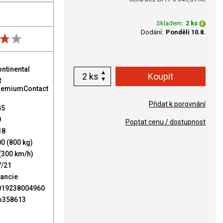
Skladem:
2 ks
Dodání:
Pondělí 10.8.
ntinental
ks
R
remiumContact
Přidat k porovnání
45
0
Poptat cenu / dostupnost
18
0 (800 kg)
(300 km/h)
7/21
rancie
019238004960
o358613