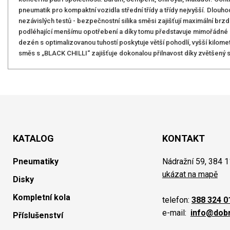
pneumatik pro kompaktní vozidla střední třídy a třídy nejvyšší. Dlouh
nezávislých testů - bezpečnostní silika směsi zajišťují maximální b
podléhající menšímu opotřebení a díky tomu představuje mimořádné z
dezén s optimalizovanou tuhostí poskytuje větší pohodlí, vyšší kilometr
směs s „BLACK CHILLI“ zajišťuje dokonalou přilnavost díky zvětšený 
KATALOG
KONTAKT
Pneumatiky
Nádražní 59, 384 1
ukázat na mapě
Disky
Kompletní kola
telefon:
388 324 0
e-mail:
info@dob
Příslušenství