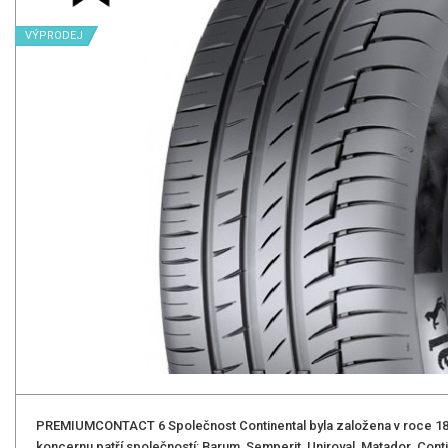
VÝPRODEJ
PREMIUMCONTACT 6 Společnost Continental byla založena v roce 187
koncernu patří společností: Barum, Semperit, Uniroyal, Matador. Cont