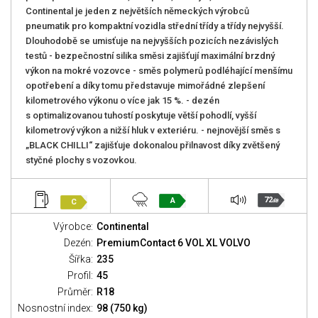
Continental je jeden z největších německých výrobců
pneumatik pro kompaktní vozidla střední třídy a třídy nejvyšší.
Dlouhodobě se umisťuje na nejvyšších pozicích nezávislých
testů - bezpečnostní silika směsi zajišťují maximální brzdný
výkon na mokré vozovce - směs polymerů podléhající menšímu
opotřebení a díky tomu představuje mimořádné zlepšení
kilometrového výkonu o více jak 15 %. - dezén
s optimalizovanou tuhostí poskytuje větší pohodlí, vyšší
kilometrový výkon a nižší hluk v exteriéru. - nejnovější směs s
„BLACK CHILLI“ zajišťuje dokonalou přilnavost díky zvětšený
styčné plochy s vozovkou.
72
A
C
dB
Výrobce:
Continental
Dezén:
PremiumContact 6 VOL XL VOLVO
Šířka:
235
Profil:
45
Průměr:
R18
Nosnostní index:
98 (750 kg)