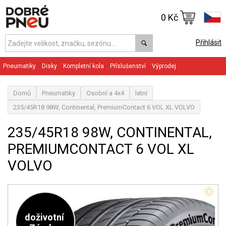
0 Kč
Přihlásit
Pneumatiky
Disky
Kompletní kola
Příslušenství
Výprodej
Domů
Pneumatiky
Osobní a 4x4
letní
235/45R18 98W, Continental, PremiumContact 6 VOL XL VOLVO
235/45R18 98W, CONTINENTAL,
PREMIUMCONTACT 6 VOL XL
VOLVO
doživotní