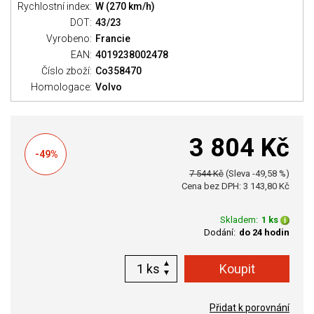
Rychlostní index:
W (270 km/h)
DOT:
43/23
Vyrobeno:
Francie
EAN:
4019238002478
Číslo zboží:
Co358470
Homologace:
Volvo
3 804 Kč
-49%
7 544 Kč
(Sleva -49,58 %)
Cena bez DPH: 3 143,80 Kč
Skladem:
1 ks
Dodání:
do 24 hodin
ks
Přidat k porovnání